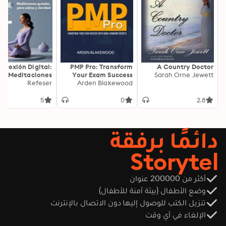
onexión Digital:
PMP Pro: Transform
A Country Doctor
Meditaciones
Your Exam Success
Sarah Orne Jewett
as para Calma y
Refeser
with Game-Changing
Arden Blakewood
Claridad
Secrets: "Elevate your
PMP exam results!
5
0
2.8
Dive into
transformative audio
lessons for peak
دائمًا برفقة
performance on test
day."
Storytel
أكثر من 200000 عنوان
وضع الأطفال (بيئة آمنة للأطفال)
تنزيل الكتب للوصول إليها دون الاتصال بالإنترنت
الإلغاء في أي وقت