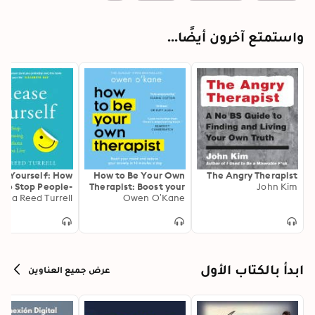
واستمتع آخرون أيضًا...
se Yourself: How
How to Be Your Own
The Angry Therapist
to Stop People-
Therapist: Boost your
John Kim
ma Reed Turrell
Pleasing and
mood and reduce
Owen O’Kane
ansform the Way
your anxiety in 10
You Live
minutes a day
ابدأ بالكتاب الأول
عرض جميع العناوين