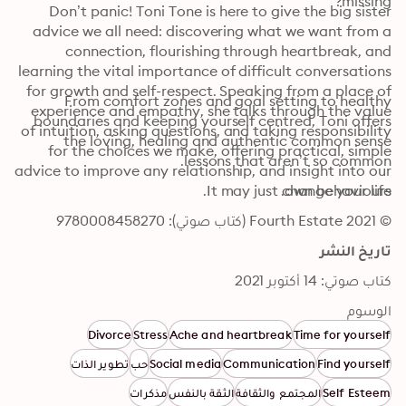
missing? 
Don’t panic! Toni Tone is here to give the big sister 
advice we all need: discovering what we want from a 
connection, flourishing through heartbreak, and 
learning the vital importance of difficult conversations 
for growth and self-respect. Speaking from a place of 
From comfort zones and goal setting to healthy 
experience and empathy, she talks through the value 
boundaries and keeping yourself centred, Toni offers 
of intuition, asking questions, and taking responsibility 
the loving, healing and authentic common sense 
for the choices we make, offering practical, simple 
lessons that aren’t so common.
advice to improve any relationship, and insight into our 
It may just change your life.
own behaviours.
© 2021 Fourth Estate (كتاب صوتي): 9780008458270
تاريخ النشر
كتاب صوتي: 14 أكتوبر 2021
الوسوم
Divorce
Stress
Ache and heartbreak
Time for yourself
Find yourself
Communication
Social media
حب
تطوير الذات
Self Esteem
المجتمع والثقافة
الثقة بالنفس
مذكرات