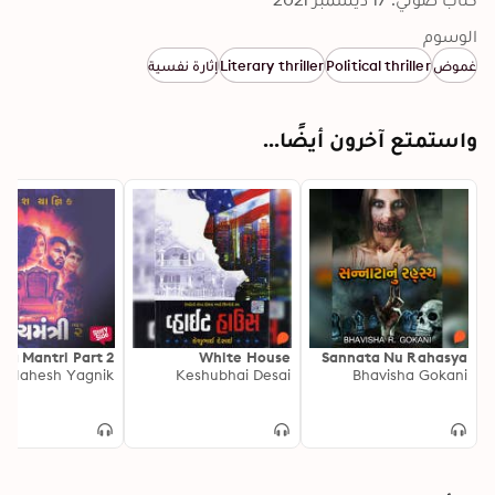
الوسوم
غموض
Political thriller
Literary thriller
إثارة نفسية
واستمتع آخرون أيضًا...
ya Mantri Part 2
White House
Sannata Nu Rahasya
Mahesh Yagnik
Keshubhai Desai
Bhavisha Gokani