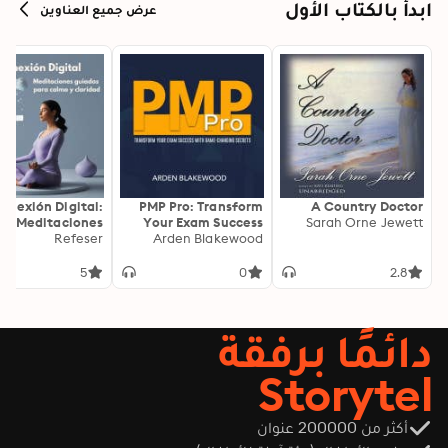
ابدأ بالكتاب الأول
عرض جميع العناوين
onexión Digital:
PMP Pro: Transform
A Country Doctor
Meditaciones
Your Exam Success
Sarah Orne Jewett
as para Calma y
Refeser
with Game-Changing
Arden Blakewood
Claridad
Secrets: "Elevate your
PMP exam results!
5
0
2.8
Dive into
transformative audio
lessons for peak
دائمًا برفقة
performance on test
day."
Storytel
أكثر من 200000 عنوان