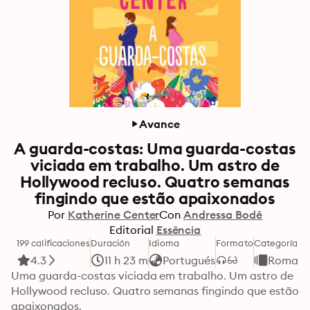
Avance
A guarda-costas: Uma guarda-costas
viciada em trabalho. Um astro de
Hollywood recluso. Quatro semanas
fingindo que estão apaixonados
Por
Katherine Center
Con
Andressa Bodê
Editorial
Essência
199 calificaciones
Duración
Idioma
Formato
Categoría
4.3
11 h 23 m
Portugués
Romanc
Uma guarda-costas viciada em trabalho. Um astro de 
Hollywood recluso. Quatro semanas fingindo que estão 
apaixonados.
