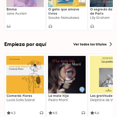
da segurança de Jack é fácil. Mas proteger seu próprio 
coração? Essa vai ser a tarefa mais difícil da sua 
Emma
O gato que amava
O segredo da liv
vida.Esse livro é divertido demais! Perdi a conta de 
Jane Austen
livros
de Paris
Sosuke Natsukawa
Lily Graham
quantas vezes eu ri enquanto lia. É a comédia 
romântica feel good perfeita – Helen Hoang, autora 
de Os números do amor
Empieza por aquí
Ver todos los títulos
Comerás flores
La mala hija
Las gratitudes
Lucía Solla Sobral
Pedro Martí
Delphine de Vig
4.3
4.5
4.6