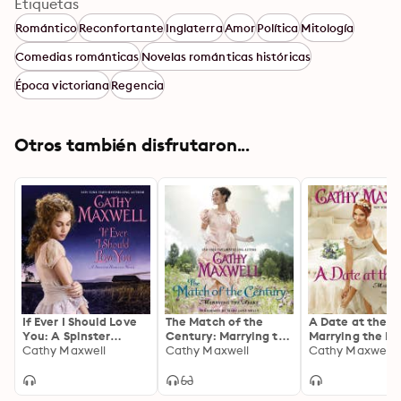
Etiquetas
Romántico
Reconfortante
Inglaterra
Amor
Política
Mitología
Comedias románticas
Novelas románticas históricas
Época victoriana
Regencia
Otros también disfrutaron...
If Ever I Should Love
The Match of the
A Date at the Al
You: A Spinster
Century: Marrying the
Marrying the D
Heiresses Novel
Cathy Maxwell
Duke
Cathy Maxwell
Cathy Maxwell