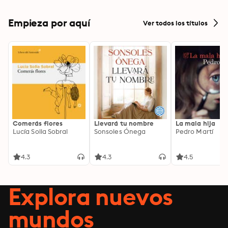
Empieza por aquí
Ver todos los títulos
Comerás flores
Llevará tu nombre
La mala hija
Lucía Solla Sobral
Sonsoles Ónega
Pedro Martí
4.3
4.3
4.5
Explora nuevos
mundos