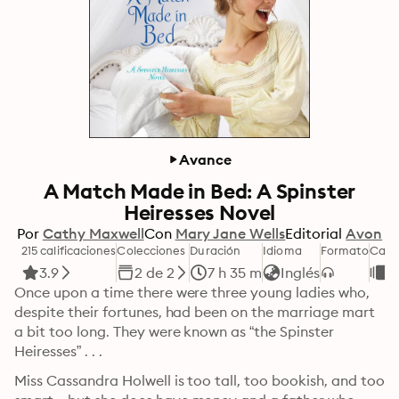
Avance
A Match Made in Bed: A Spinster
Heiresses Novel
Por
Cathy Maxwell
Con
Mary Jane Wells
Editorial
Avon
215 calificaciones
Colecciones
Duración
Idioma
Formato
Cate
3.9
2 de 2
7 h 35 m
Inglés
R
Once upon a time there were three young ladies who, 
despite their fortunes, had been on the marriage mart 
a bit too long. They were known as “the Spinster 
Heiresses” . . .
Miss Cassandra Holwell is too tall, too bookish, and too 