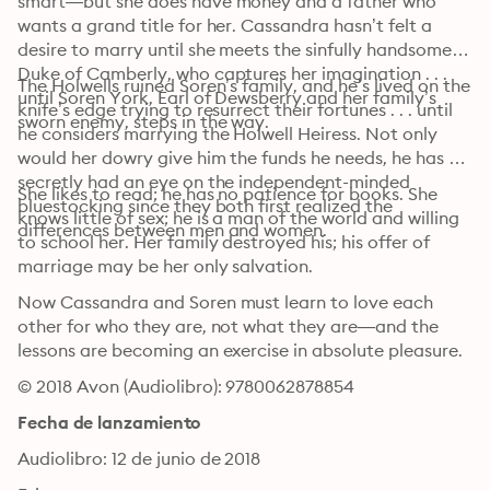
smart—but she does have money and a father who 
wants a grand title for her. Cassandra hasn’t felt a 
desire to marry until she meets the sinfully handsome 
Duke of Camberly, who captures her imagination . . . 
The Holwells ruined Soren’s family, and he’s lived on the 
until Soren York, Earl of Dewsberry and her family’s 
knife’s edge trying to resurrect their fortunes . . . until 
sworn enemy, steps in the way.
he considers marrying the Holwell Heiress. Not only 
would her dowry give him the funds he needs, he has 
secretly had an eye on the independent-minded 
She likes to read; he has no patience for books. She 
bluestocking since they both first realized the 
knows little of sex; he is a man of the world and willing 
differences between men and women.
to school her. Her family destroyed his; his offer of 
marriage may be her only salvation.
Now Cassandra and Soren must learn to love each 
other for who they are, not what they are—and the 
lessons are becoming an exercise in absolute pleasure.
© 2018 Avon (Audiolibro): 9780062878854
Fecha de lanzamiento
Audiolibro: 12 de junio de 2018