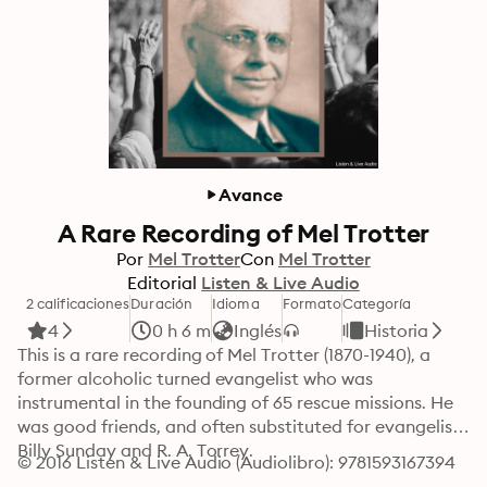
Avance
A Rare Recording of Mel Trotter
Por
Mel Trotter
Con
Mel Trotter
Editorial
Listen & Live Audio
2 calificaciones
Duración
Idioma
Formato
Categoría
4
0 h 6 m
Inglés
Historia
This is a rare recording of Mel Trotter (1870-1940), a 
former alcoholic turned evangelist who was 
instrumental in the founding of 65 rescue missions. He 
was good friends, and often substituted for evangelists 
Billy Sunday and R. A. Torrey.
© 2016 Listen & Live Audio (Audiolibro): 9781593167394