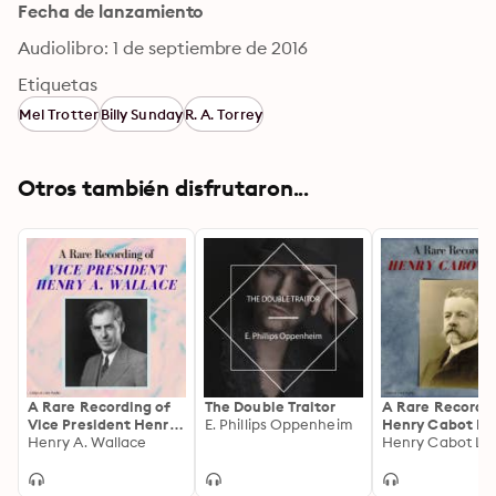
Fecha de lanzamiento
Audiolibro: 1 de septiembre de 2016
Etiquetas
Mel Trotter
Billy Sunday
R. A. Torrey
Otros también disfrutaron...
A Rare Recording of
The Double Traitor
A Rare Recordin
Vice President Henry
E. Phillips Oppenheim
Henry Cabot Lo
A. Wallace
Henry A. Wallace
Henry Cabot Lo