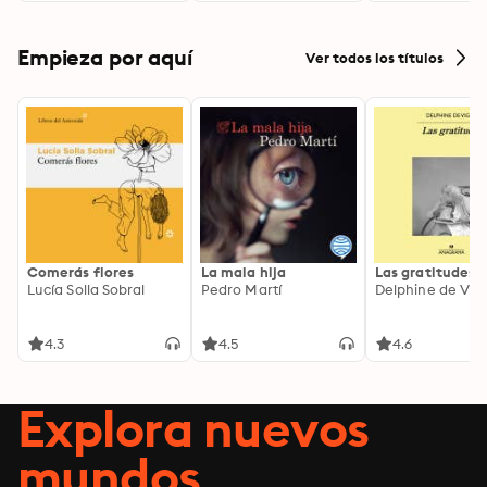
Empieza por aquí
Ver todos los títulos
Comerás flores
La mala hija
Las gratitudes
Lucía Solla Sobral
Pedro Martí
Delphine de Vig
4.3
4.5
4.6
Explora nuevos
mundos