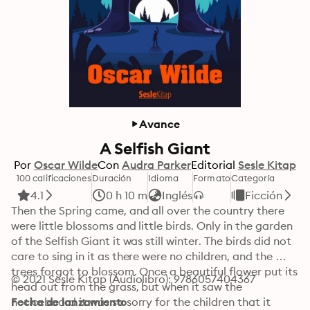
Avance
A Selfish Giant
Por
Oscar Wilde
Con
Audra Parker
Editorial
Sesle Kitap
100 calificaciones
Duración
Idioma
Formato
Categoría
4.1
0 h 10 m
Inglés
Ficción
Then the Spring came, and all over the country there 
were little blossoms and little birds. Only in the garden 
of the Selfish Giant it was still winter. The birds did not 
care to sing in it as there were no children, and the 
trees forgot to blossom. Once a beautiful flower put its 
© 2021 Sesle Kitap (Audiolibro): 9786057404367
head out from the grass, but when it saw the 
noticeboard it was so sorry for the children that it 
Fecha de lanzamiento