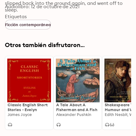
slipped back into the ground again, and went off to 
Audiolibro: 12 de octubre de 2021
sleep.
Etiquetas
Ficción contemporánea
Otros también disfrutaron...
Classic English Short
A Tale About A
Shakespeare Tal
Stories - Evelyn
Fisherman and A Fish
Humour and Wi
James Joyce
Alexander Pushkin