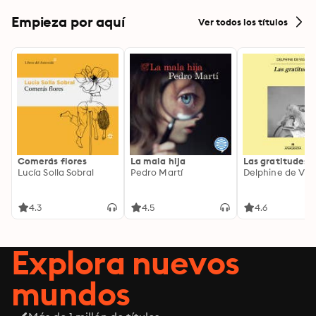
Empieza por aquí
Ver todos los títulos
Comerás flores
La mala hija
Las gratitudes
Lucía Solla Sobral
Pedro Martí
Delphine de Vig
4.3
4.5
4.6
Explora nuevos
mundos