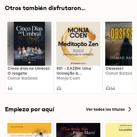
Otros también disfrutaron...
Cinco dias no Umbral:
E01 – ZAZEN: Uma
Obsessor
O resgate
iniciação à
Osmar Barbosa
Osmar Barbosa
meditação –
Monja Coen
Meditação Zen - E1
Empieza por aquí
Ver todos los títulos