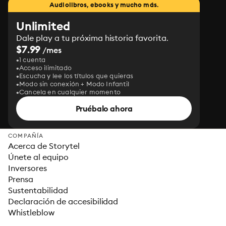
Audiolibros, ebooks y mucho más.
Unlimited
Dale play a tu próxima historia favorita.
$7.99
/mes
1 cuenta
Acceso ilimitado
Escucha y lee los títulos que quieras
Modo sin conexión + Modo Infantil
Cancela en cualquier momento
Pruébalo ahora
COMPAÑÍA
Acerca de Storytel
Únete al equipo
Inversores
Prensa
Sustentabilidad
Declaración de accesibilidad
Whistleblow