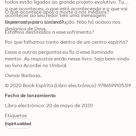
todos estão ligados ao grande projeto evolutivo. Tudo 
o que aconteceu, o que está acontecendo e o que vai 
O que acontece após a morte a nós médiuns? 
acontecer ao seu redor tem uma mensagem 
importante para sua evolução. Não há acasos nos 
Quem vai para o Umbral?
desígnios de Deus.
Estamos destinados a esse sofrimento?
Por que falhamos tanto dentro de um centro espírita?
Essas e outras perguntas eu fiz a esse iluminado 
mentor. As respostas estão nesse livro. Seja bem-vindo 
ao livro Acordei no Umbral.
Osmar Barbosa.
© 2020 Book Espírita (Libro electrónico): 9786599105319
Fecha de lanzamiento
Libro electrónico: 20 de mayo de 2020
Etiquetas
Espiritualidad