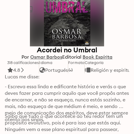
Acordei no Umbral
Por
Osmar Barbos
Editorial
Book Espírita
318 calificaciones
Idioma
Formato
Categoría
4.8
Portugués
Religión y espiritua
Lucas me disse:
- Escreva essa linda e edificante história e verás o que 
deves fazer para cumprir aquilo que você propôs antes 
de encarnar, e não se esqueça, nunca estás sozinho, e 
mais, não esqueça de que médium é meio, e sendo 
meio de comunicação dos espíritos, deve estar sempre 
Saiba que tudo o que acontece ao teu redor tem um 
atento aos sinais. 
propósito evolutivo, pois é para isso que estás aqui. 
Ninguém vem a esse plano espiritual para passear, 