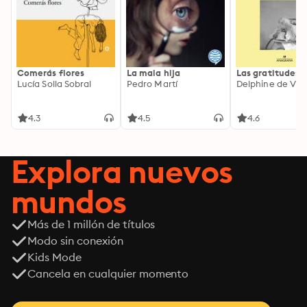
Comerás flores
La mala hija
Las gratitudes
Lucía Solla Sobral
Pedro Martí
Delphine de Vig
4.3
4.5
4.6
Explora nuevos
mundos
Más de 1 millón de títulos
Modo sin conexión
Kids Mode
Cancela en cualquier momento