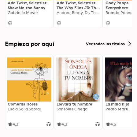
Ada Twist, Scientist:
Ada Twist, Scientist:
Cody Poops
Show Me the Bunny
The Why Files #3: The
Everywhere
Gabrielle Meyer
Science of Baking
Andrea Beaty, Dr. Theanne Griffith
Brenda Ponnay
Empieza por aquí
Ver todos los títulos
Comerás flores
Llevará tu nombre
La mala hija
Lucía Solla Sobral
Sonsoles Ónega
Pedro Martí
4.3
4.3
4.5