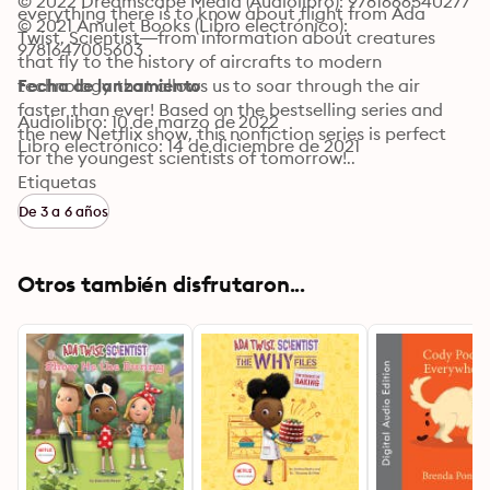
© 2022 Dreamscape Media (Audiolibro): 9781666540277
everything there is to know about flight from Ada 
© 2021 Amulet Books (Libro electrónico): 
Twist, Scientist—from information about creatures 
9781647005603
that fly to the history of aircrafts to modern 
technology that allows us to soar through the air 
Fecha de lanzamiento
faster than ever! Based on the bestselling series and 
Audiolibro: 10 de marzo de 2022
the new Netflix show, this nonfiction series is perfect 
Libro electrónico: 14 de diciembre de 2021
for the youngest scientists of tomorrow!..
Etiquetas
De 3 a 6 años
Otros también disfrutaron...