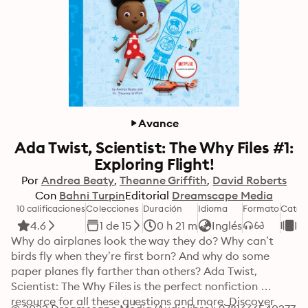
Avance
Ada Twist, Scientist: The Why Files #1:
Exploring Flight!
Por
Andrea Beaty
Theanne Griffith
David Roberts
Con
Bahni Turpin
Editorial
Dreamscape Media
10 calificaciones
Colecciones
Duración
Idioma
Formato
Categ
4.6
1 de 15
0 h 21 m
Inglés
Inf
Why do airplanes look the way they do? Why can’t 
birds fly when they’re first born? And why do some 
paper planes fly farther than others? Ada Twist, 
Scientist: The Why Files is the perfect nonfiction 
resource for all these questions and more. Discover 