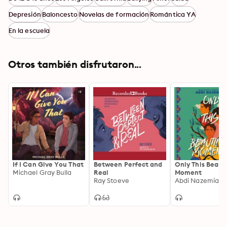
Depresión
Baloncesto
Novelas de formación
Romántica YA
En la escuela
Otros también disfrutaron...
If I Can Give You That
Between Perfect and
Only This Beaut
Michael Gray Bulla
Real
Moment
Ray Stoeve
Abdi Nazemian