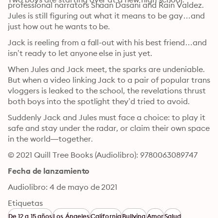
professional narrators Shaan Dasani and Rain Valdez.
Jules is still figuring out what it means to be gay…and 
just how out he wants to be.
Jack is reeling from a fall-out with his best friend…and 
isn’t ready to let anyone else in just yet.
When Jules and Jack meet, the sparks are undeniable. 
But when a video linking Jack to a pair of popular trans 
vloggers is leaked to the school, the revelations thrust 
both boys into the spotlight they’d tried to avoid.
Suddenly Jack and Jules must face a choice: to play it 
safe and stay under the radar, or claim their own space 
in the world—together.
© 2021 Quill Tree Books (Audiolibro): 9780063089747
Fecha de lanzamiento
Audiolibro: 4 de mayo de 2021
Etiquetas
De 12 a 15 años
Los Ángeles
California
Bullying
Amor
Salud