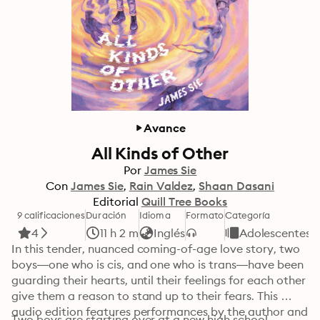
Avance
All Kinds of Other
Por
James Sie
Con
James Sie
Rain Valdez
Shaan Dasani
Editorial
Quill Tree Books
9 calificaciones
Duración
Idioma
Formato
Categoría
4
11 h 2 m
Inglés
Adolescentes y
In this tender, nuanced coming-of-age love story, two 
boys—one who is cis, and one who is trans—have been 
guarding their hearts, until their feelings for each other 
give them a reason to stand up to their fears. This 
audio edition features performances by the author and 
Two boys are starting over at a new high school.