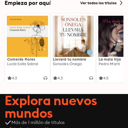
Empieza por aquí
Ver todos los títulos
Comerás flores
Llevará tu nombre
La mala hija
Lucía Solla Sobral
Sonsoles Ónega
Pedro Martí
4.3
4.3
4.5
Explora nuevos
mundos
Más de 1 millón de títulos