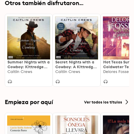
Otros también disfrutaron...
Summer Nights with a
Secret Nights with a
Hot Texas Sunri
Cowboy: Kittredge
Cowboy: A Kittredge
Coldwater Texa
Ranch, Book Three
Caitlin Crews
Ranch Novel
Caitlin Crews
Novel
Delores Fossen
Empieza por aquí
Ver todos los títulos