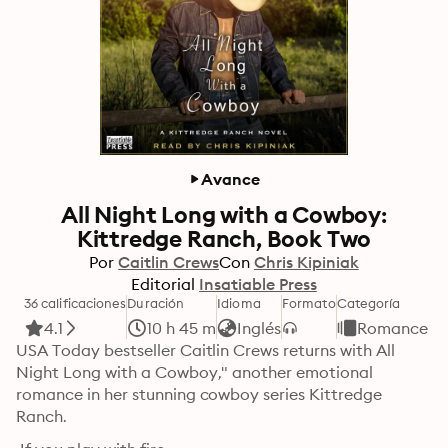
Avance
All Night Long with a Cowboy:
Kittredge Ranch, Book Two
Por
Caitlin Crews
Con
Chris Kipiniak
Editorial
Insatiable Press
36 calificaciones
Duración
Idioma
Formato
Categoría
4.1
10 h 45 m
Inglés
Romance
USA Today bestseller Caitlin Crews returns with All 
Night Long with a Cowboy," another emotional 
romance in her stunning cowboy series Kittredge 
Ranch.