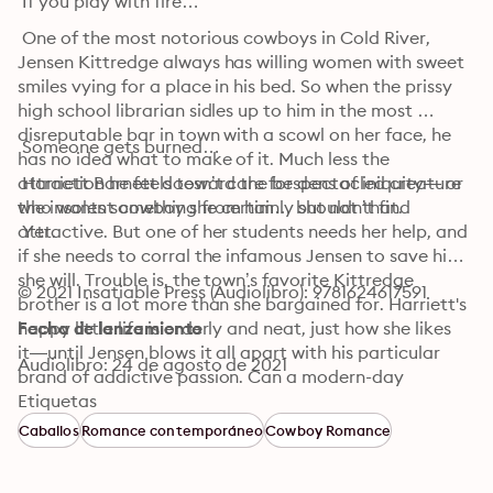
 If you play with fire…
 One of the most notorious cowboys in Cold River, 
Jensen Kittredge always has willing women with sweet 
smiles vying for a place in his bed. So when the prissy 
high school librarian sidles up to him in the most 
disreputable bar in town with a scowl on her face, he 
 Someone gets burned…
has no idea what to make of it. Much less the 
attraction he feels toward the bespectacled creature 
 Harriett Barnett doesn’t care for dens of iniquity― or 
who wants something from him… but not that.

the insolent cowboy she certainly shouldn’t find 
 Yet.
attractive. But one of her students needs her help, and 
if she needs to corral the infamous Jensen to save him, 
she will. Trouble is, the town’s favorite Kittredge 
© 2021 Insatiable Press (Audiolibro): 9781624617591
brother is a lot more than she bargained for. Harriett's 
happy little life is orderly and neat, just how she likes 
Fecha de lanzamiento
it―until Jensen blows it all apart with his particular 
Audiolibro: 24 de agosto de 2021
brand of addictive passion. Can a modern-day 
schoolmarm really tame the wildest cowboy in town? 
Etiquetas
Or is Harriet headed for a terrible fall?
Caballos
Romance contemporáneo
Cowboy Romance