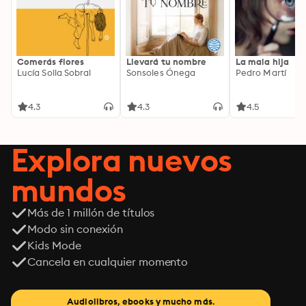
Comerás flores
Llevará tu nombre
La mala hija
Lucía Solla Sobral
Sonsoles Ónega
Pedro Martí
4.3
4.3
4.5
Explora nuevos
mundos
Más de 1 millón de títulos
Modo sin conexión
Kids Mode
Cancela en cualquier momento
Audiolibros, ebooks y mucho más.