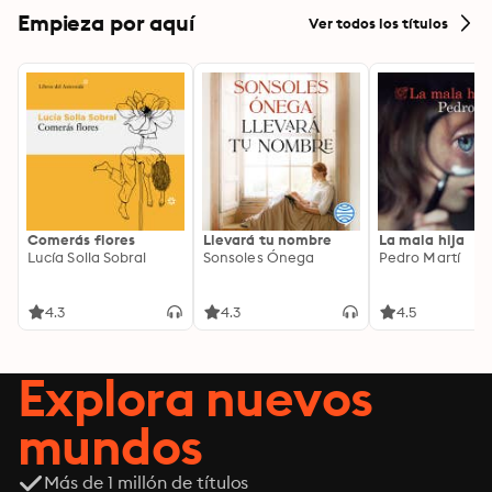
Empieza por aquí
Ver todos los títulos
Comerás flores
Llevará tu nombre
La mala hija
Lucía Solla Sobral
Sonsoles Ónega
Pedro Martí
4.3
4.3
4.5
Explora nuevos
mundos
Más de 1 millón de títulos