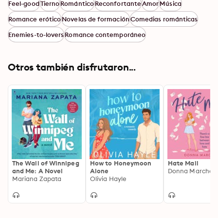
Feel-good
Tierno
Romántico
Reconfortante
Amor
Música
Romance erótico
Novelas de formación
Comedias románticas
Enemies-to-lovers
Romance contemporáneo
Otros también disfrutaron...
The Wall of Winnipeg
How to Honeymoon
Hate Mail
and Me: A Novel
Alone
Donna Marchett
Mariana Zapata
Olivia Hayle