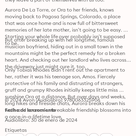
Aurora De La Torre, or Ora to her friends, knows 
moving back to Pagosa Springs, Colorado, a place 
that was once home and is now full of bittersweet 
memories of her late mother, isn’t going to be easy. 
Starting your whole life over probably isn’t supposed 
But after breaking up with her longtime, famous 
to be.
musician boyfriend, hiding out in a small town in the 
mountains might be the perfect remedy for a broken 
heart. And checking out her landlord who lives across 
the driveway just might cure it, too.
Only Tobias Rhodes didn’t rent out the apartment to 
her, rather it was his teenage son, Amos. Fiercely 
protective of his family and distrusting of strangers, 
gruff and grumpy Rhodes initially keeps little miss 
sunshine Ora at a distance. But over days and weeks, 
© 2024 Avon (Audiolibro): 9780063325906
long hikes and fireside chats, Aurora breaks down his 
walls and soon an unbreakable friendship blossoms into 
Fecha de lanzamiento
a once-in-a-lifetime love.
Audiolibro: 30 de enero de 2024
Etiquetas