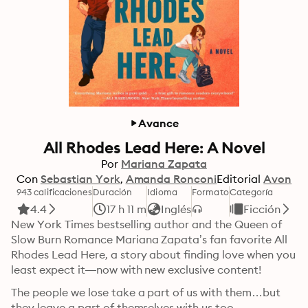
Avance
All Rhodes Lead Here: A Novel
Por
Mariana Zapata
Con
Sebastian York
Amanda Ronconi
Editorial
Avon
943 calificaciones
Duración
Idioma
Formato
Categoría
4.4
17 h 11 m
Inglés
Ficción
New York Times bestselling author and the Queen of 
Slow Burn Romance Mariana Zapata’s fan favorite All 
Rhodes Lead Here, a story about finding love when you 
least expect it—now with new exclusive content!
The people we lose take a part of us with them…but 
they leave a part of themselves with us too.