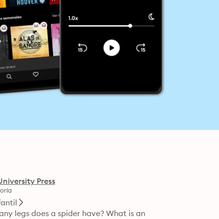
niversity Press
oría
fantil
ny legs does a spider have? What is an 