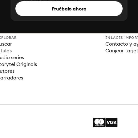
Pruébalo ahora
XPLORAR
ENLACES IMPOR
uscar
Contacto y a
ítulos
Canjear tarje
udio series
torytel Originals
utores
arradores