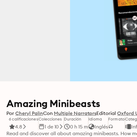
Amazing Minibeasts
Por
Cheryl Palin
Con
Multiple Narrators
Editorial
Oxford U
6 calificaciones
Colecciones
Duración
Idioma
Formato
Categ
4.8
1 de 10
0 h 15 m
Inglés
In
Read and discover all about amazing minibeasts. How ma