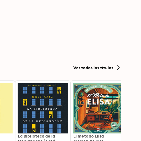
Ver todos los títulos
La Biblioteca de la
El método Elisa
Yeste