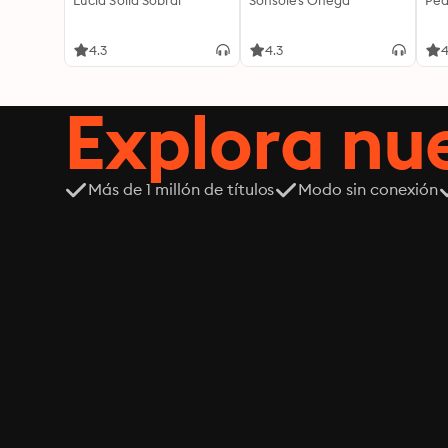
Lucía Solla Sobral
Sonsoles Ónega
Ped
4.3
4.3
4
Explora n
Más de 1 millón de títulos
Modo sin conexión