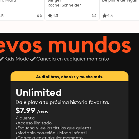
ro Martí
Slinger
Delphine de Vigan
Rachel Schneider
.5
4.3
4.6
uevos mundos
Kids Mode
Cancela en cualquier momento
Audiolibros, ebooks y mucho más.
Unlimited
Dale play a tu próxima historia favorita.
$7.99
/mes
1 cuenta
Acceso ilimitado
Escucha y lee los títulos que quieras
Modo sin conexión + Modo Infantil
Cancela en cualquier momento