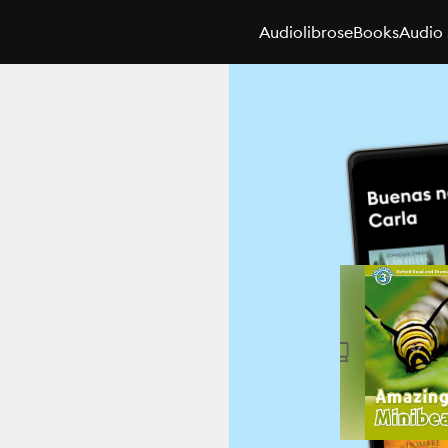
Audiolibros
eBooks
Audio 