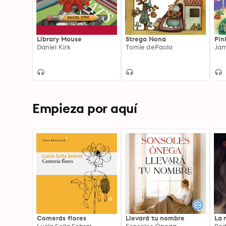
Library Mouse
Strega Nona
Pin
Daniel Kirk
Tomie dePaola
Ja
Empieza por aquí
Comerás flores
Llevará tu nombre
La 