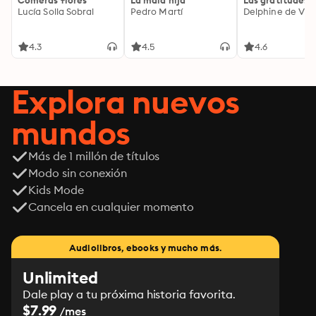
Comerás flores
La mala hija
Las gratitudes
Lucía Solla Sobral
Pedro Martí
Delphine de Vig
4.3
4.5
4.6
Explora nuevos
mundos
Más de 1 millón de títulos
Modo sin conexión
Kids Mode
Cancela en cualquier momento
Audiolibros, ebooks y mucho más.
Unlimited
Dale play a tu próxima historia favorita.
$7.99
/mes