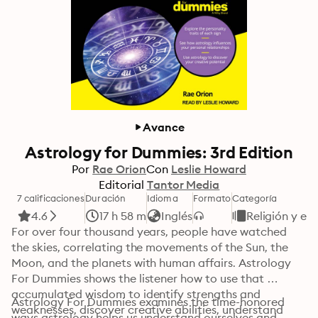
Avance
Astrology for Dummies: 3rd Edition
Por
Rae Orion
Con
Leslie Howard
Editorial
Tantor Media
7 calificaciones
Duración
Idioma
Formato
Categoría
4.6
17 h 58 m
Inglés
Religión y esp
For over four thousand years, people have watched 
the skies, correlating the movements of the Sun, the 
Moon, and the planets with human affairs. Astrology 
For Dummies shows the listener how to use that 
accumulated wisdom to identify strengths and 
Astrology For Dummies examines the time-honored 
weaknesses, discover creative abilities, understand 
ways astrology helps us understand ourselves and 