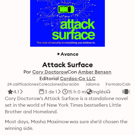
Avance
Attack Surface
Por
Cory Doctorow
Con
Amber Benson
Editorial
Cordoc-Co LLC
24 calificaciones
Colecciones
Duración
Idioma
Formato
Categ
4.1
3 de 1
15 h 0 m
Inglés
Cie
Cory Doctorow's Attack Surface is a standalone novel 
set in the world of New York Times bestsellers Little 
Brother and Homeland.
Most days, Masha Maximow was sure she'd chosen the 
winning side.