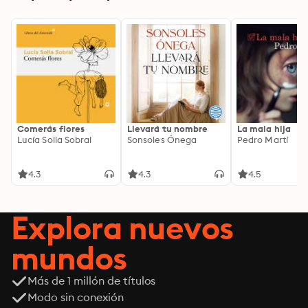
Comerás flores
Llevará tu nombre
La mala hija
Lucía Solla Sobral
Sonsoles Ónega
Pedro Martí
4.3
4.3
4.5
Explora nuevos
mundos
Más de 1 millón de títulos
Modo sin conexión