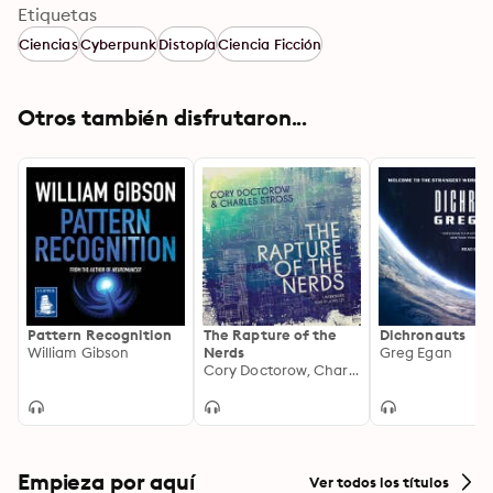
Etiquetas
Ciencias
Cyberpunk
Distopía
Ciencia Ficción
Otros también disfrutaron...
Pattern Recognition
The Rapture of the
Dichronauts
William Gibson
Nerds
Greg Egan
Cory Doctorow, Charles Stross
Empieza por aquí
Ver todos los títulos