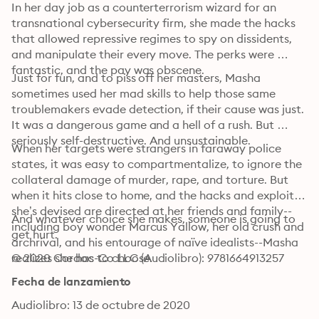
In her day job as a counterterrorism wizard for an 
transnational cybersecurity firm, she made the hacks 
that allowed repressive regimes to spy on dissidents, 
and manipulate their every move. The perks were 
fantastic, and the pay was obscene.
Just for fun, and to piss off her masters, Masha 
sometimes used her mad skills to help those same 
troublemakers evade detection, if their cause was just. 
It was a dangerous game and a hell of a rush. But 
seriously self-destructive. And unsustainable.
When her targets were strangers in faraway police 
states, it was easy to compartmentalize, to ignore the 
collateral damage of murder, rape, and torture. But 
when it hits close to home, and the hacks and exploits 
she’s devised are directed at her friends and family--
And whatever choice she makes, someone is going to 
including boy wonder Marcus Yallow, her old crush and 
get hurt.
archrival, and his entourage of naïve idealists--Masha 
realizes she has to choose.
© 2020 Cordoc-Co LLC (Audiolibro): 9781664913257
Fecha de lanzamiento
Audiolibro: 13 de octubre de 2020