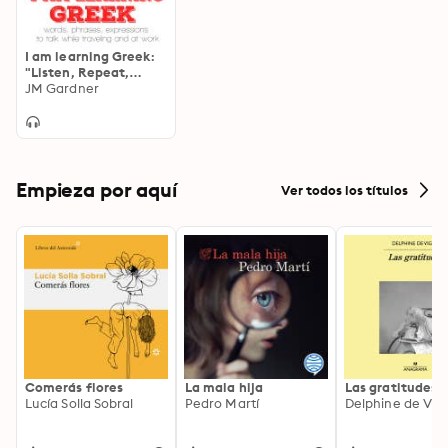
I am learning Greek:
"Listen, Repeat,
Speak" language
JM Gardner
learning course
Empieza por aquí
Ver todos los títulos
Comerás flores
La mala hija
Las gratitudes
Lucía Solla Sobral
Pedro Martí
Delphine de Vig