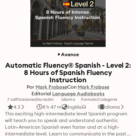
Avance
Automatic Fluency® Spanish - Level 2:
8 Hours of Spanish Fluency
Instruction
Por
Mark Frobose
Con
Mark Frobose
Editorial
Language Audiobooks
7 calificaciones
Duración
Idioma
Formato
Categoría
4.3
8 h 47 m
Inglés
Idioma
This exciting high-intermediate level Spanish program 
will teach you to speak and understand authentic 
Latin-American Spanish even faster and at a high-
intermediate level. Learn to communicate in the past, 