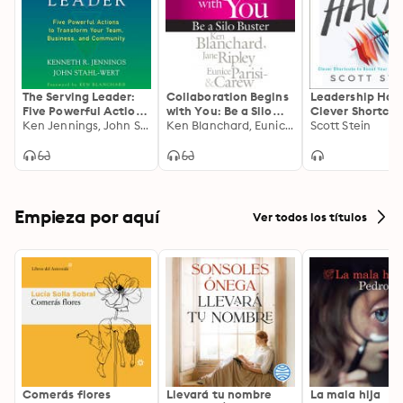
The Serving Leader:
Collaboration Begins
Leadership Hack
Five Powerful Actions
with You: Be a Silo
Clever Shortcut
to Transform Your
Ken Jennings, John Stahl-Wert
Buster
Ken Blanchard, Eunice Parisi-Carew, Jane Ripley
Boost Your Imp
Scott Stein
Team, Business, and
and Results
Community
Empieza por aquí
Ver todos los títulos
Comerás flores
Llevará tu nombre
La mala hija