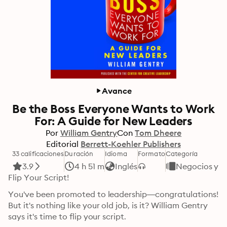
Avance
Be the Boss Everyone Wants to Work
For: A Guide for New Leaders
Por
William Gentry
Con
Tom Dheere
Editorial
Berrett-Koehler Publishers
33 calificaciones
Duración
Idioma
Formato
Categoría
3.9
4 h 51 m
Inglés
Negocios y 
Flip Your Script!
You've been promoted to leadership—congratulations! 
But it's nothing like your old job, is it? William Gentry 
says it's time to flip your script. 