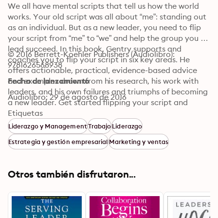
We all have mental scripts that tell us how the world 
works. Your old script was all about “me”: standing out 
as an individual. But as a new leader, you need to flip 
your script from “me” to “we” and help the group you 
lead succeed. In this book, Gentry supports and 
© 2016 Berrett-Koehler Publishers (Audiolibro): 
coaches you to flip your script in six key areas. He 
9781626568938
offers actionable, practical, evidence-based advice 
and examples drawn from his research, his work with 
Fecha de lanzamiento
leaders, and his own failures and triumphs of becoming 
Audiolibro: 29 de agosto de 2016
a new leader. Get started flipping your script and 
become the kind of boss everyone wants to work for.
Etiquetas
Liderazgo y Management
Trabajo
Liderazgo
Estrategia y gestión empresarial
Marketing y ventas
Otros también disfrutaron...