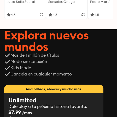
Lucía Solla Sobral
Sonsoles Ónega
Pedro Martí
4.3
4.3
4.5
Explora nuevos
mundos
Más de 1 millón de títulos
Modo sin conexión
Kids Mode
Cancela en cualquier momento
Audiolibros, ebooks y mucho más.
Unlimited
Dale play a tu próxima historia favorita.
$7.99
/mes