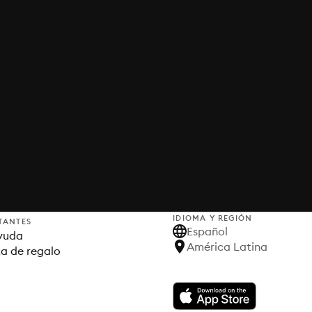
IDIOMA Y REGIÓN
TANTES
Español
yuda
América Latina
ta de regalo