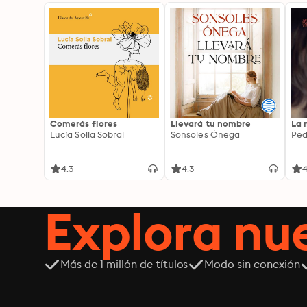
Comerás flores
Llevará tu nombre
La 
Lucía Solla Sobral
Sonsoles Ónega
Ped
4.3
4.3
4
Explora n
Más de 1 millón de títulos
Modo sin conexión