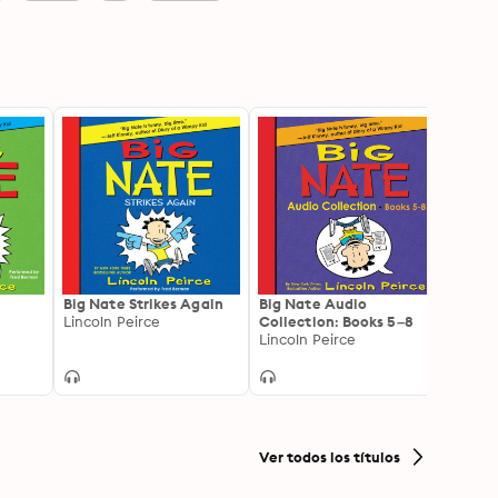
Big Nate Strikes Again
Big Nate Audio
Big N
Lincoln Peirce
Collection: Books 5–8
Collec
Lincoln Peirce
Lincol
Ver todos los títulos