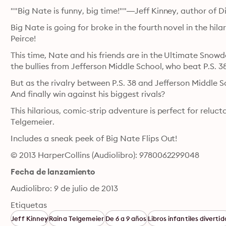
""Big Nate is funny, big time!""—Jeff Kinney, author of 
Big Nate is going for broke in the fourth novel in the hila
Peirce!
This time, Nate and his friends are in the Ultimate Sno
the bullies from Jefferson Middle School, who beat P.S.
But as the rivalry between P.S. 38 and Jefferson Middle S
And finally win against his biggest rivals?
This hilarious, comic-strip adventure is perfect for reluc
Telgemeier.
Includes a sneak peek of Big Nate Flips Out!
© 2013 HarperCollins (Audiolibro): 9780062299048
Fecha de lanzamiento
Audiolibro: 9 de julio de 2013
Etiquetas
Jeff Kinney
Raina Telgemeier
De 6 a 9 años
Libros infantiles divertid