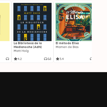
La Biblioteca de la
El método Elisa
Yeste
Medianoche (AdN)
Mamen de Blas
Caro 
Matt Haig
4.2
3.4
3.9