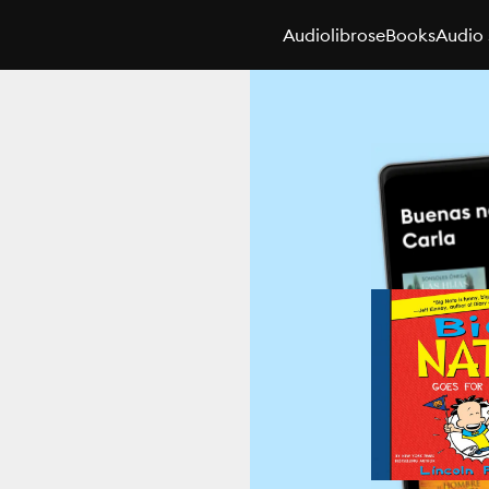
Audiolibros
eBooks
Audio 