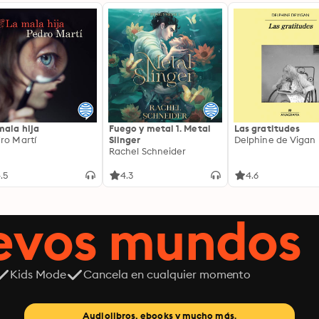
mala hija
Fuego y metal 1. Metal
Las gratitudes
ro Martí
Slinger
Delphine de Vigan
Rachel Schneider
.5
4.3
4.6
uevos mundos
Kids Mode
Cancela en cualquier momento
Audiolibros, ebooks y mucho más.