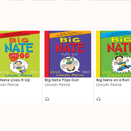
 Nate Lives It Up
Big Nate Flips Out
Big Nate on a Roll
coln Peirce
Lincoln Peirce
Lincoln Peirce