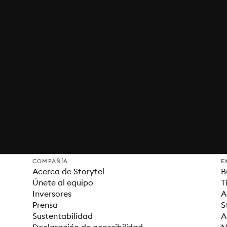
COMPAÑÍA
E
Acerca de Storytel
B
Únete al equipo
T
Inversores
A
Prensa
S
Sustentabilidad
A