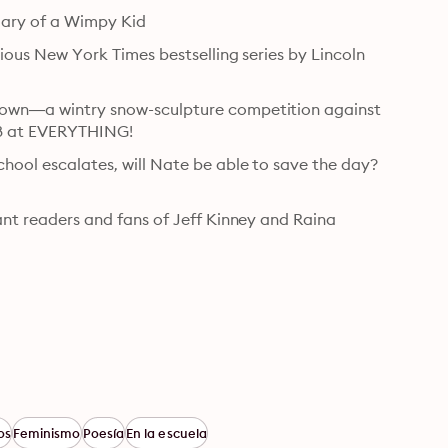
Diary of a Wimpy Kid
rious New York Times bestselling series by Lincoln 
wdown—a wintry snow-sculpture competition against 
 38 at EVERYTHING!
chool escalates, will Nate be able to save the day? 
tant readers and fans of Jeff Kinney and Raina 
os
Feminismo
Poesía
En la escuela