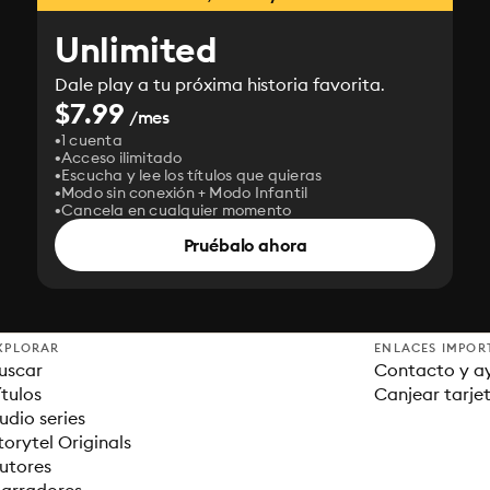
Unlimited
Dale play a tu próxima historia favorita.
$7.99
/mes
1 cuenta
Acceso ilimitado
Escucha y lee los títulos que quieras
Modo sin conexión + Modo Infantil
Cancela en cualquier momento
Pruébalo ahora
XPLORAR
ENLACES IMPOR
uscar
Contacto y a
ítulos
Canjear tarje
udio series
torytel Originals
utores