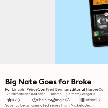
Big Nate Goes for Broke
Por
Lincoln Peirce
Con
Fred Berman
Editorial
HarperColli
78 calificaciones
Duración
Idioma
Formato
Categoría
4.6
1 h 53 m
Inglés
Infantil
Soon to be an animated series from Nickelodeon!