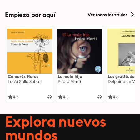
Empieza por aquí
Ver todos los títulos
Comerás flores
La mala hija
Las gratitudes
Lucía Solla Sobral
Pedro Martí
Delphine de Vig
4.3
4.5
4.6
Explora nuevos
mundos