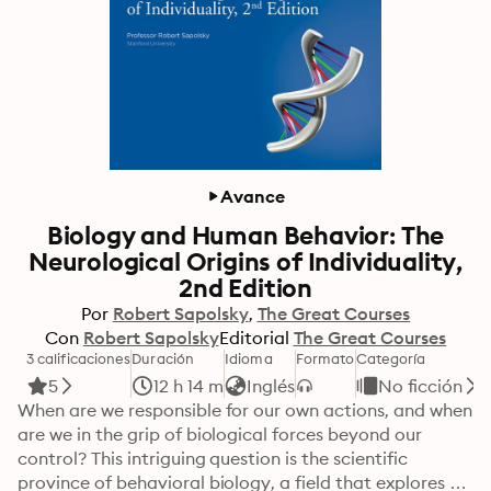
Avance
Biology and Human Behavior: The
Neurological Origins of Individuality,
2nd Edition
Por
Robert Sapolsky
The Great Courses
Con
Robert Sapolsky
Editorial
The Great Courses
3 calificaciones
Duración
Idioma
Formato
Categoría
5
12 h 14 m
Inglés
No ficción
When are we responsible for our own actions, and when 
are we in the grip of biological forces beyond our 
control? This intriguing question is the scientific 
province of behavioral biology, a field that explores 