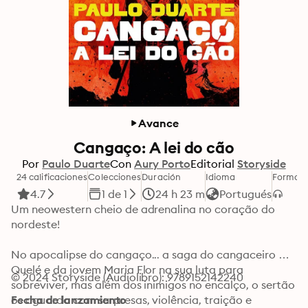
Avance
Cangaço: A lei do cão
Por
Paulo Duarte
Con
Aury Porto
Editorial
Storyside
24 calificaciones
Colecciones
Duración
Idioma
Format
4.7
1 de 1
24 h 23 m
Portugués
Um neowestern cheio de adrenalina no coração do 
nordeste! 

No apocalipse do cangaço... a saga do cangaceiro 
Quelé e da jovem Maria Flor na sua luta para 
© 2024 Storyside (Audiolibro): 9789152142240
sobreviver, mas além dos inimigos no encalço, o sertão 
os aguarda com surpresas, violência, traição e 
Fecha de lanzamiento