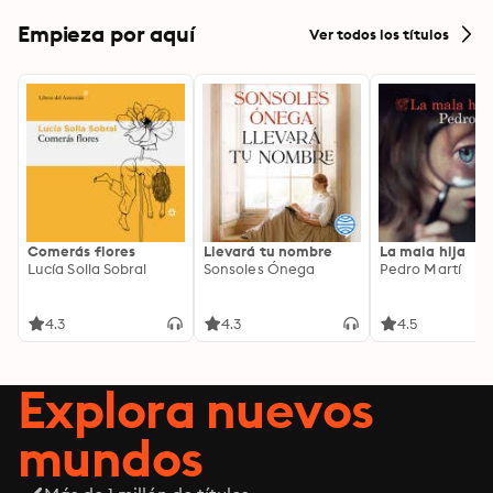
Empieza por aquí
Ver todos los títulos
Comerás flores
Llevará tu nombre
La mala hija
Lucía Solla Sobral
Sonsoles Ónega
Pedro Martí
4.3
4.3
4.5
Explora nuevos
mundos