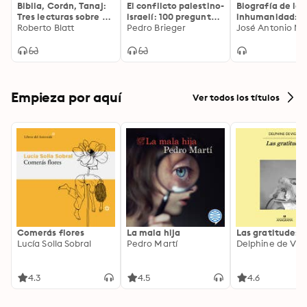
Biblia, Corán, Tanaj:
El conflicto palestino-
Biografía de la
Tres lecturas sobre un
israelí: 100 preguntas
inhumanidad:
mismo Dios
Roberto Blatt
y respuestas
Pedro Brieger
Historia de la
José Antonio Ma
crueldad, la sin
y la insensibilid
humanas
Empieza por aquí
Ver todos los títulos
Comerás flores
La mala hija
Las gratitudes
Lucía Solla Sobral
Pedro Martí
Delphine de Vig
4.3
4.5
4.6