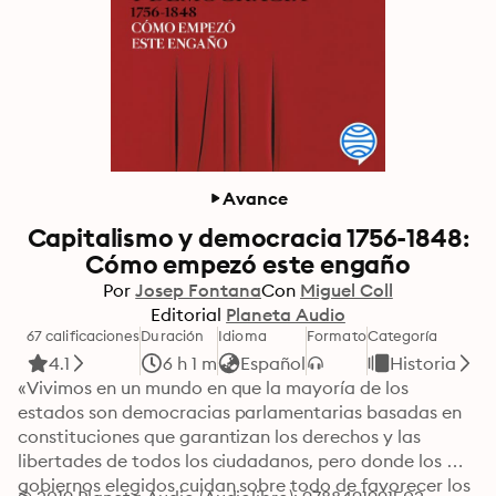
Avance
Capitalismo y democracia 1756-1848:
Cómo empezó este engaño
Por
Josep Fontana
Con
Miguel Coll
Editorial
Planeta Audio
67 calificaciones
Duración
Idioma
Formato
Categoría
4.1
6 h 1 m
Español
Historia
«Vivimos en un mundo en que la mayoría de los 
estados son democracias parlamentarias basadas en 
constituciones que garantizan los derechos y las 
libertades de todos los ciudadanos, pero donde los 
gobiernos elegidos cuidan sobre todo de favorecer los 