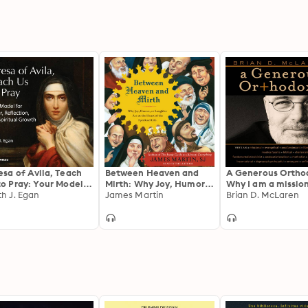
esa of Avila, Teach
Between Heaven and
A Generous Ortho
to Pray: Your Model
Mirth: Why Joy, Humor,
Why I am a mission
 Prayer, Reflection,
th J. Egan
and Laughter Are at the
James Martin
evangelical,
Brian D. McLaren
 Spiritual Growth
Heart of the Spiritual
post/protestant,
Life
liberal/conservati
biblical,
charismatic/cont
tive,
fundamentalist/ca
t, anabaptist/angl
incarnational,
depressed-yet-hop
emergent, unfinis