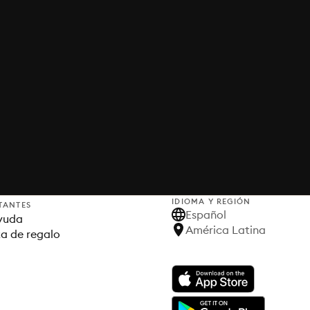
IDIOMA Y REGIÓN
TANTES
Español
yuda
América Latina
ta de regalo