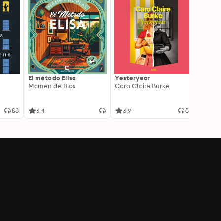
El método Elisa
Yesteryear
Carc
Mamen de Blas
Caro Claire Burke
Layla
3.4
3.9
4.2