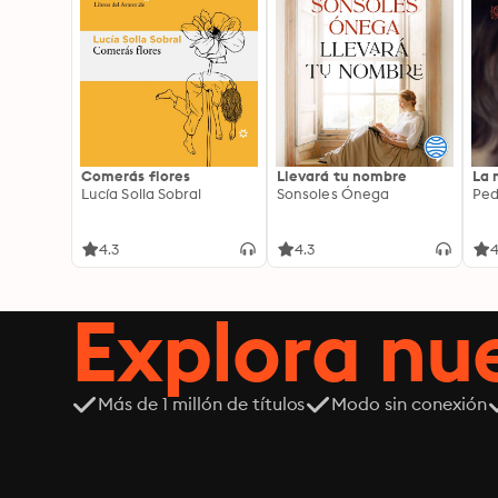
Comerás flores
Llevará tu nombre
La 
Lucía Solla Sobral
Sonsoles Ónega
Ped
4.3
4.3
4
Explora n
Más de 1 millón de títulos
Modo sin conexión