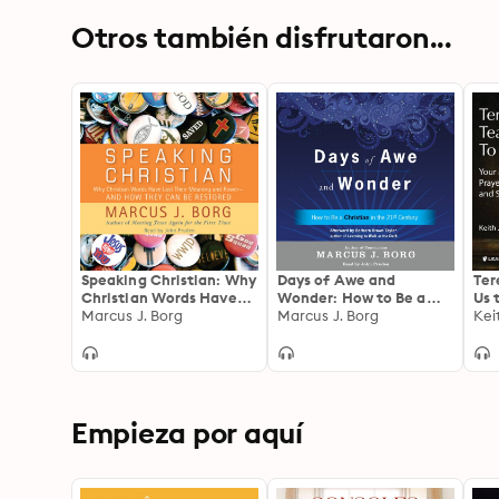
Otros también disfrutaron...
Speaking Christian: Why
Days of Awe and
Ter
Christian Words Have
Wonder: How to Be a
Us 
Lost Their Meaning and
Marcus J. Borg
Christian in the Twenty-
Marcus J. Borg
for
Kei
Power—And How They
first Century
and
Can Be Restored
Empieza por aquí