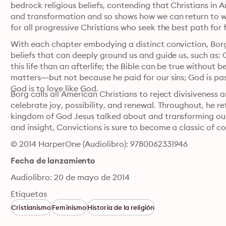
bedrock religious beliefs, contending that Christians in 
and transformation and so shows how we can return to wha
for all progressive Christians who seek the best path for 
With each chapter embodying a distinct conviction, Borg
beliefs that can deeply ground us and guide us, such as: 
this life than an afterlife; the Bible can be true without be
matters—but not because he paid for our sins; God is pas
God is to love like God.
Borg calls all American Christians to reject divisiveness 
celebrate joy, possibility, and renewal. Throughout, he re
kingdom of God Jesus talked about and transforming our 
and insight, Convictions is sure to become a classic of c
© 2014 HarperOne (Audiolibro): 9780062331946
Fecha de lanzamiento
Audiolibro: 20 de mayo de 2014
Etiquetas
Cristianismo
Feminismo
Historia de la religión