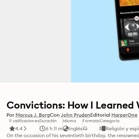
Convictions: How I Learned
Por
Marcus J. Borg
Con
John Pruden
Editorial
HarperOne
11 calificaciones
Duración
Idioma
Formato
Categoría
4.4
6 h 11 m
Inglés
Religión y esp
On the occasion of his seventieth birthday, the renowned