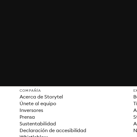
COMPAÑÍA
E
Acerca de Storytel
B
Únete al equipo
T
Inversores
A
Prensa
S
Sustentabilidad
A
Declaración de accesibilidad
N