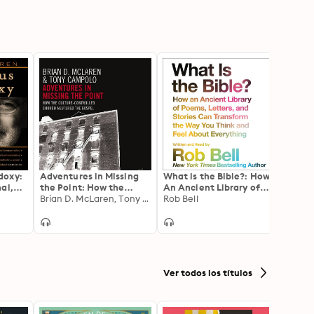
doxy:
Adventures in Missing
What is the Bible?: How
Jesus 
al,
the Point: How the
An Ancient Library of
Relig
Culture-Controlled
Brian D. McLaren, Tony Campolo
Poems, Letters, and
Rob Bell
John 
Church Neutered the
Stories Can Transform
ve,
Gospel
the Way You Think and
Feel About Everything
empla
lvinis
Ver todos los títulos
ican,
eful,
hed