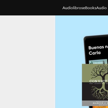
Audiolibros
eBooks
Audio 