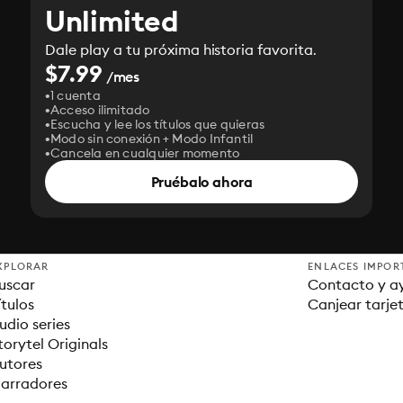
Unlimited
Dale play a tu próxima historia favorita.
$7.99
/mes
1 cuenta
Acceso ilimitado
Escucha y lee los títulos que quieras
Modo sin conexión + Modo Infantil
Cancela en cualquier momento
Pruébalo ahora
XPLORAR
ENLACES IMPOR
uscar
Contacto y a
ítulos
Canjear tarje
udio series
torytel Originals
utores
arradores