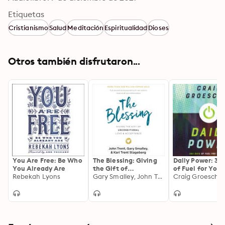
Etiquetas
Cristianismo
Salud
Meditación
Espiritualidad
Dioses
Otros también disfrutaron...
You Are Free: Be Who
The Blessing: Giving
Daily Power: 36
You Already Are
the Gift of
of Fuel for Your
Rebekah Lyons
Unconditional Love
Gary Smalley, John Trent, Kari Trent Stageberg
Craig Groeschel
and Acceptance