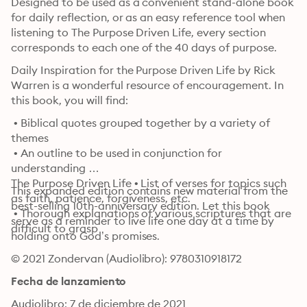
Designed to be used as a convenient stand-alone book 
for daily reflection, or as an easy reference tool when 
listening to The Purpose Driven Life, every section 
corresponds to each one of the 40 days of purpose.
Daily Inspiration for the Purpose Driven Life by Rick 
Warren is a wonderful resource of encouragement. In 
this book, you will find:
 • Biblical quotes grouped together by a variety of 
themes

 • An outline to be used in conjunction for 
understanding 

The Purpose Driven Life • List of verses for topics such 
This expanded edition contains new material from the 
as faith, patience, forgiveness, etc.

best-selling 10th-anniversary edition. Let this book 
 • Thorough explanations of various scriptures that are 
serve as a reminder to live life one day at a time by 
difficult to grasp
holding onto God’s promises.
© 2021 Zondervan (Audiolibro): 9780310918172
Fecha de lanzamiento
Audiolibro: 7 de diciembre de 2021