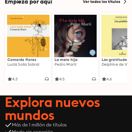
Empieza por aquí
Ver todos los títulos
Comerás flores
La mala hija
Las gratitudes
Lucía Solla Sobral
Pedro Martí
Delphine de Vig
4.3
4.5
4.6
Explora nuevos
mundos
Más de 1 millón de títulos
Modo sin conexión