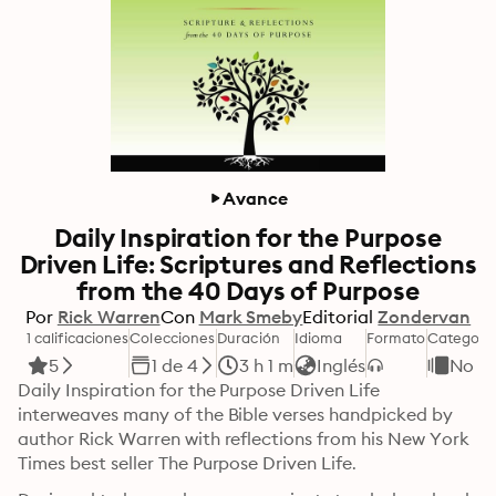
Avance
Daily Inspiration for the Purpose
Driven Life: Scriptures and Reflections
from the 40 Days of Purpose
Por
Rick Warren
Con
Mark Smeby
Editorial
Zondervan
1 calificaciones
Colecciones
Duración
Idioma
Formato
Categorí
5
1 de 4
3 h 1 m
Inglés
No fi
Daily Inspiration for the Purpose Driven Life 
interweaves many of the Bible verses handpicked by 
author Rick Warren with reflections from his New York 
Times best seller The Purpose Driven Life.