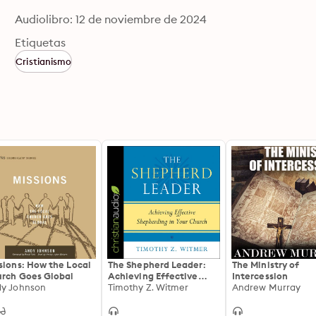
Audiolibro: 12 de noviembre de 2024
Etiquetas
Cristianismo
sions: How the Local
The Shepherd Leader:
The Ministry of
rch Goes Global
Achieving Effective
Intercession
y Johnson
Shepherding in Your
Timothy Z. Witmer
Andrew Murray
Church