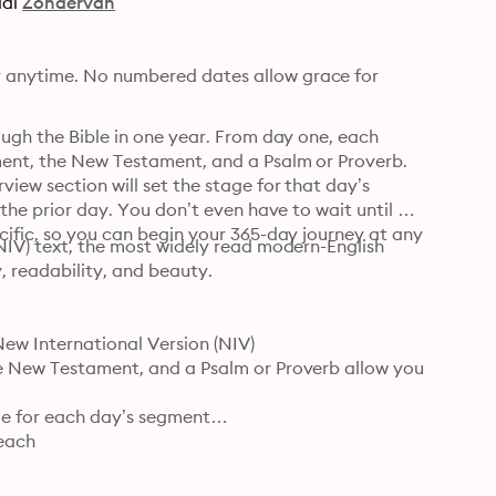
ial
Zondervan
 anytime. No numbered dates allow grace for 
ough the Bible in one year. From day one, each 
ment, the New Testament, and a Psalm or Proverb. 
iew section will set the stage for that day’s 
 the prior day. You don’t even have to wait until 
cific, so you can begin your 365-day journey at any 
NIV) text, the most widely read modern-English 
y, readability, and beauty.
ew International Version (NIV)

he New Testament, and a Psalm or Proverb allow you 
ge for each day’s segment

 each