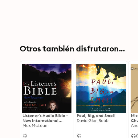
Otros también disfrutaron...
Listener's Audio Bible -
Paul, Big, and Small
Mis
New International
David Glen Robb
Chu
Version, NIV: New
Max McLean
And
Testament: Vocal
Performance by Max