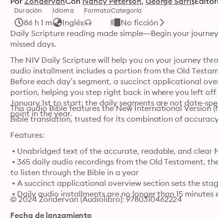
Por
Zondervan
Con
Nancy Peterson
George Sarris
Editor
Duración
Idioma
Formato
Categoría
86 h 1 m
Inglés
No ficción
Daily Scripture reading made simple—Begin your journey
missed days.
The NIV Daily Scripture will help you on your journey thr
audio installment includes a portion from the Old Testa
Before each day’s segment, a succinct applicational overv
portion, helping you step right back in where you left off
January 1st to start; the daily segments are not date-spe
This audio Bible features the New International Version (
point in the year.
Bible translation, trusted for its combination of accurac
Features:
 • Unabridged text of the accurate, readable, and clear N
 • 365 daily audio recordings from the Old Testament, t
to listen through the Bible in a year

 • A succinct applicational overview section sets the sta
 • Daily audio installments are no longer than 15 minutes
© 2024 Zondervan (Audiolibro): 9780310462224
Fecha de lanzamiento