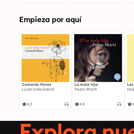
McLean
Empieza por aquí
Comerás flores
La mala hija
Las
Lucía Solla Sobral
Pedro Martí
Del
4.3
4.5
4
Explora n