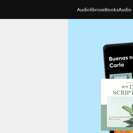
Audiolibros
eBooks
Audio 