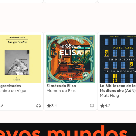
 gratitudes
El método Elisa
La Biblioteca de la
phine de Vigan
Mamen de Blas
Medianoche (AdN)
Matt Haig
.6
3.4
4.2
uevos mundos