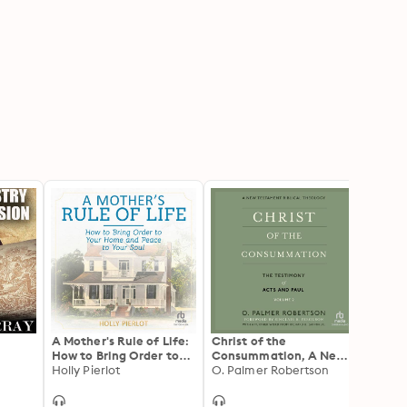
A Mother's Rule of Life:
Christ of the
Does 
How to Bring Order to
Consummation, A New
Gende
Your Home and Peace
Holly Pierlot
Testament Biblical
O. Palmer Robertson
Samue
to Your Soul
Theology: Volume 2, The
Testimony of the Acts