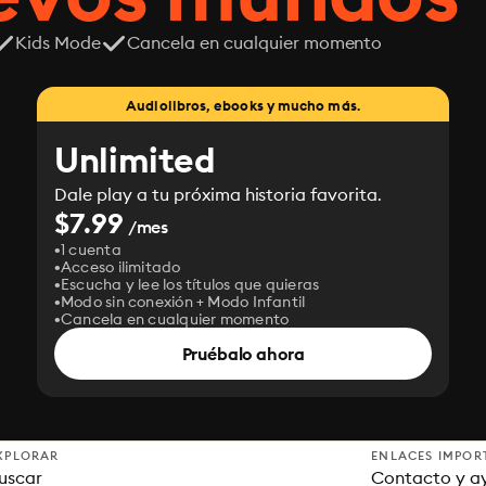
Kids Mode
Cancela en cualquier momento
Audiolibros, ebooks y mucho más.
Unlimited
Dale play a tu próxima historia favorita.
$7.99
/mes
1 cuenta
Acceso ilimitado
Escucha y lee los títulos que quieras
Modo sin conexión + Modo Infantil
Cancela en cualquier momento
Pruébalo ahora
XPLORAR
ENLACES IMPOR
uscar
Contacto y a