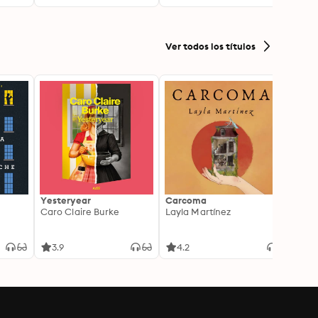
and Paul
Ver todos los títulos
Yesteryear
Carcoma
La no
Caro Claire Burke
Layla Martínez
(Insp
1)
Carm
3.9
4.2
4.3