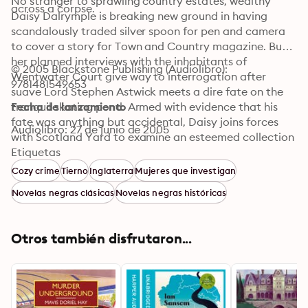
No stranger to sprawling country estates, wealthy 
across a corpse.
Daisy Dalrymple is breaking new ground in having 
scandalously traded silver spoon for pen and camera 
to cover a story for Town and Country magazine. But 
her planned interviews with the inhabitants of 
© 2005 Blackstone Publishing (Audiolibro): 
Wentwater Court give way to interrogation after 
9781481549653
suave Lord Stephen Astwick meets a dire fate on the 
tranquil skating pond. Armed with evidence that his 
Fecha de lanzamiento
fate was anything but accidental, Daisy joins forces 
Audiolibro: 27 de junio de 2005
with Scotland Yard to examine an esteemed collection 
of suspects and to see that the unlikely culprit doesn’t 
Etiquetas
slip through their fingers just as the unfortunate 
Cozy crime
Tierno
Inglaterra
Mujeres que investigan
Astwick slipped through the ice.
Novelas negras clásicas
Novelas negras históricas
Otros también disfrutaron...