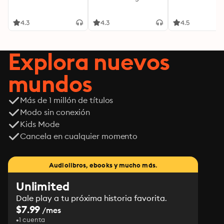
4.3
4.3
4.5
Explora nuevos
mundos
Más de 1 millón de títulos
Modo sin conexión
Kids Mode
Cancela en cualquier momento
Audiolibros, ebooks y mucho más.
Unlimited
Dale play a tu próxima historia favorita.
$7.99
/mes
1 cuenta