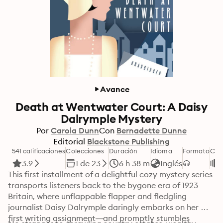
Avance
Death at Wentwater Court: A Daisy
Dalrymple Mystery
Por
Carola Dunn
Con
Bernadette Dunne
Editorial
Blackstone Publishing
541 calificaciones
Colecciones
Duración
Idioma
Formato
Cat
3.9
1 de 23
6 h 38 m
Inglés
This first installment of a delightful cozy mystery series 
transports listeners back to the bygone era of 1923 
Britain, where unflappable flapper and fledgling 
journalist Daisy Dalrymple daringly embarks on her 
first writing assignment—and promptly stumbles 