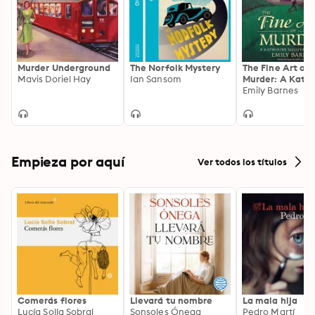
Murder Underground
The Norfolk Mystery
The Fine Art of
Mavis Doriel Hay
Ian Sansom
Murder: A Kath
Sullivan Myster
Emily Barnes
Empieza por aquí
Ver todos los títulos
Comerás flores
Llevará tu nombre
La mala hija
Lucía Solla Sobral
Sonsoles Ónega
Pedro Martí