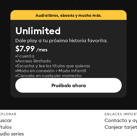
Audiolibros, ebooks y mucho más.
Unlimited
Dale play a tu próxima historia favorita.
$7.99
/mes
1 cuenta
Acceso ilimitado
Escucha y lee los títulos que quieras
Modo sin conexión + Modo Infantil
Cancela en cualquier momento
Pruébalo ahora
XPLORAR
ENLACES IMPOR
uscar
Contacto y a
ítulos
Canjear tarje
udio series