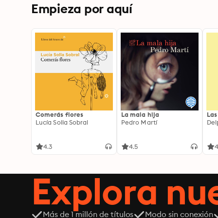
Empieza por aquí
Comerás flores
La mala hija
Las
Lucía Solla Sobral
Pedro Martí
Del
4.3
4.5
4
Explora n
Más de 1 millón de títulos
Modo sin conexión