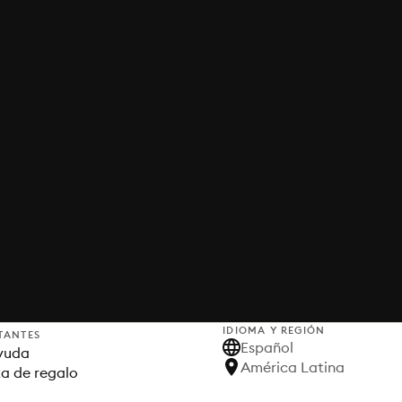
IDIOMA Y REGIÓN
TANTES
Español
yuda
América Latina
ta de regalo