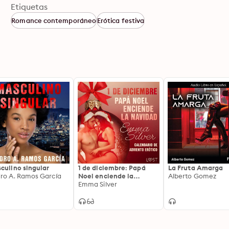
Etiquetas
Romance contemporáneo
Erótica festiva
culino singular
1 de diciembre: Papá
La Fruta Amarga
ro A. Ramos García
Noel enciende la
Alberto Gomez
Navidad
Emma Silver