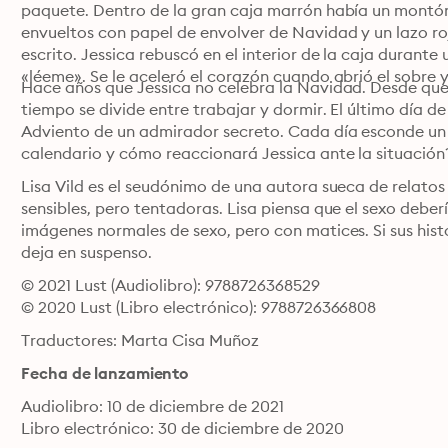
paquete. Dentro de la gran caja marrón había un montón 
envueltos con papel de envolver de Navidad y un lazo ro
escrito. Jessica rebuscó en el interior de la caja durante
«léeme». Se le aceleró el corazón cuando abrió el sobre y
Hace años que Jessica no celebra la Navidad. Desde que d
tiempo se divide entre trabajar y dormir. El último día d
Adviento de un admirador secreto. Cada día esconde un r
calendario y cómo reaccionará Jessica ante la situación
Lisa Vild es el seudónimo de una autora sueca de relatos 
sensibles, pero tentadoras. Lisa piensa que el sexo deberí
imágenes normales de sexo, pero con matices. Si sus histo
deja en suspenso.
© 2021 Lust (Audiolibro): 9788726368529
© 2020 Lust (Libro electrónico): 9788726366808
Traductores: Marta Cisa Muñoz
Fecha de lanzamiento
Audiolibro: 10 de diciembre de 2021
Libro electrónico: 30 de diciembre de 2020