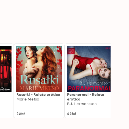
Rusałki - Relato erótico
Paranormal - Relato
La Sa
Marie Metso
erótico
Jessa
B.J. Hermansson