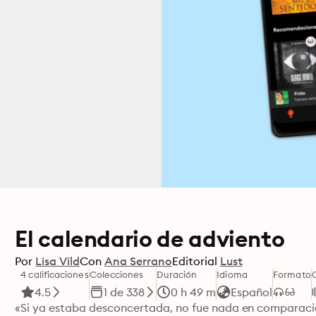
El calendario de adviento
Por
Lisa Vild
Con
Ana Serrano
Editorial
Lust
4 calificaciones
Colecciones
Duración
Idioma
Formato
4.5
1 de 338
0 h 49 m
Español
«Si ya estaba desconcertada, no fue nada en comparación 