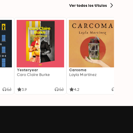
Ver todos los títulos
Yesteryear
Carcoma
La no
Caro Claire Burke
Layla Martínez
(Insp
1)
Carm
3.9
4.2
4.3