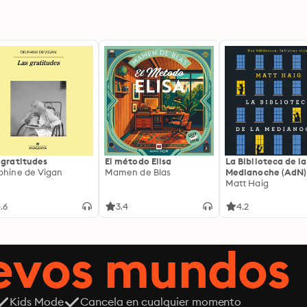
 gratitudes
El método Elisa
La Biblioteca de la
phine de Vigan
Mamen de Blas
Medianoche (AdN)
Matt Haig
.6
3.4
4.2
uevos mundos
Kids Mode
Cancela en cualquier momento