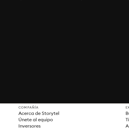
COMPAÑÍA
E
Acerca de Storytel
B
Únete al equipo
T
Inversores
A