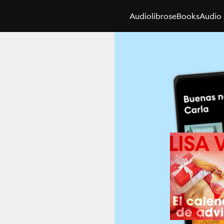
Audiolibros
eBooks
Audio 