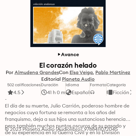
Avance
El corazón helado
Por
Almudena Grandes
Con
Elsa Veiga
Pablo Martínez
Editorial
Planeta Audio
502 calificaciones
Duración
Idioma
Formato
Categoría
4.5
41 h 0 m
Español
Ficción
-

El día de su muerte, Julio Carrión, poderoso hombre de 
negocios cuya fortuna se remonta a los años del 
franquismo, deja a sus hijos una sustanciosa herencia 
pero también muchos puntos oscuros de su pasado y 
© 2023 Planeta Audio (Audiolibro): 9788411072045
de su experiencia en la Guerra Civil y en la División 