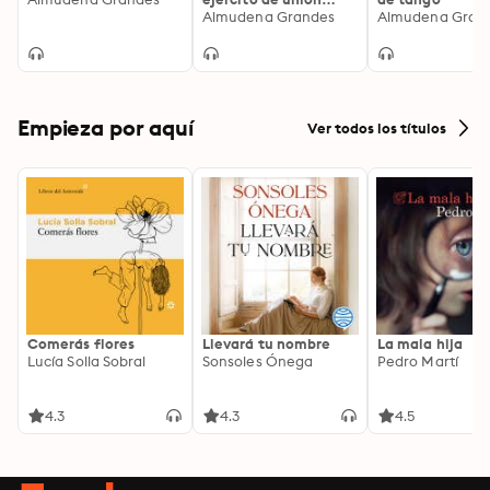
nacional y la invasión
Almudena Grandes
Almudena Gran
del valle de Arán,
Pirineo de Lérida, 19-
27 de octubre de 1944
Empieza por aquí
Ver todos los títulos
Comerás flores
Llevará tu nombre
La mala hija
Lucía Solla Sobral
Sonsoles Ónega
Pedro Martí
4.3
4.3
4.5