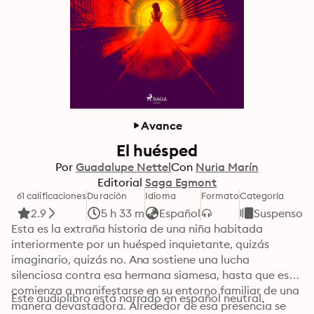
Avance
El huésped
Por
Guadalupe Nettel
Con
Nuria Marín
Editorial
Saga Egmont
61 calificaciones
Duración
Idioma
Formato
Categoría
2.9
5 h 33 m
Español
Suspenso y 
Esta es la extraña historia de una niña habitada 
interiormente por un huésped inquietante, quizás 
imaginario, quizás no. Ana sostiene una lucha 
silenciosa contra esa hermana siamesa, hasta que esta 
comienza a manifestarse en su entorno familiar de una 
Este audiolibro está narrado en español neutral.
manera devastadora. Alrededor de esa presencia se 