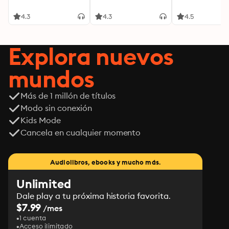
4.3
4.3
4.5
Explora nuevos
mundos
Más de 1 millón de títulos
Modo sin conexión
Kids Mode
Cancela en cualquier momento
Audiolibros, ebooks y mucho más.
Unlimited
Dale play a tu próxima historia favorita.
$7.99
/mes
1 cuenta
Acceso ilimitado