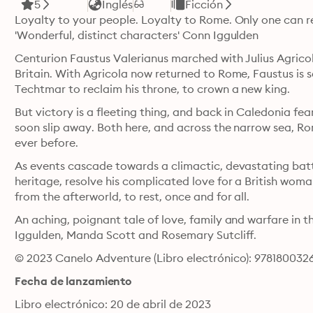
5
Inglés
Ficción
Loyalty to your people. Loyalty to Rome. Only one can 
'Wonderful, distinct characters' Conn Iggulden
Centurion Faustus Valerianus marched with Julius Agricol
Britain. With Agricola now returned to Rome, Faustus is se
Techtmar to reclaim his throne, to crown a new king.
But victory is a fleeting thing, and back in Caledonia fe
soon slip away. Both here, and across the narrow sea, Rom
ever before. 
As events cascade towards a climactic, devastating battl
heritage, resolve his complicated love for a British woman,
from the afterworld, to rest, once and for all. 
An aching, poignant tale of love, family and warfare in t
Iggulden, Manda Scott and Rosemary Sutcliff.
© 2023 Canelo Adventure (Libro electrónico): 978180032
Fecha de lanzamiento
Libro electrónico: 20 de abril de 2023