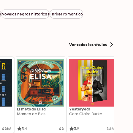
s
Novelas negras históricas
Thriller romántico
Ver todos los títulos
El método Elisa
Yesteryear
Carc
Mamen de Blas
Caro Claire Burke
Layla
3.4
3.9
4.2