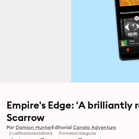
Empire's Edge: 'A brilliantly
Scarrow
Por
Damion Hunter
Editorial
Canelo Adventure
2 calificaciones
Idioma
Formato
Categoría