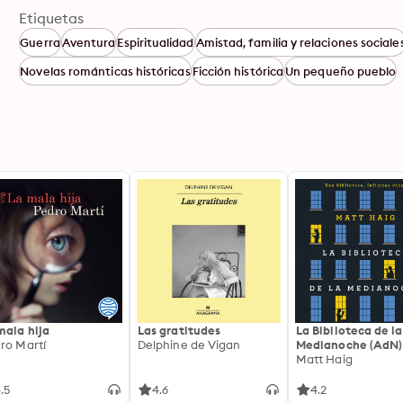
Etiquetas
Guerra
Aventura
Espiritualidad
Amistad, familia y relaciones sociale
Novelas románticas históricas
Ficción histórica
Un pequeño pueblo
mala hija
Las gratitudes
La Biblioteca de la
ro Martí
Delphine de Vigan
Medianoche (AdN)
Matt Haig
.5
4.6
4.2