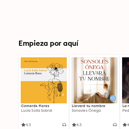
Empieza por aquí
Comerás flores
Llevará tu nombre
La 
Lucía Solla Sobral
Sonsoles Ónega
Ped
4.3
4.3
4