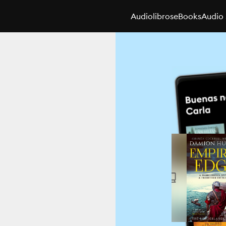
Audiolibros
eBooks
Audio 