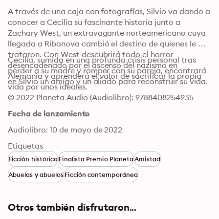
A través de una caja con fotografías, Silvio va dando a 
conocer a Cecilia su fascinante historia junto a 
Zachary West, un extravagante norteamericano cuya 
llegada a Ribanova cambió el destino de quienes le 
trataron. Con West descubrirá todo el horror 
Cecilia, sumida en una profunda crisis personal tras 
desencadenado por el ascenso del nazismo en 
perder a su madre y romper con su pareja, encontrará 
Alemania y aprenderá el valor de sacrificar la propia 
en Silvio un amigo y un aliado para reconstruir su vida.
vida por unos ideales.
© 2022 Planeta Audio (Audiolibro): 9788408254935
Fecha de lanzamiento
Audiolibro: 10 de mayo de 2022
Etiquetas
Ficción histórica
Finalista Premio Planeta
Amistad
Abuelas y abuelos
Ficción contemporánea
Otros también disfrutaron...