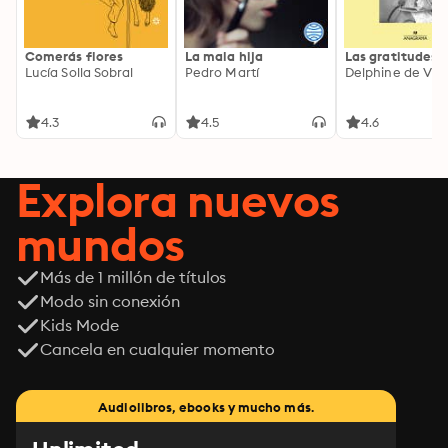
Comerás flores
La mala hija
Las gratitudes
Lucía Solla Sobral
Pedro Martí
Delphine de Vig
4.3
4.5
4.6
Explora nuevos
mundos
Más de 1 millón de títulos
Modo sin conexión
Kids Mode
Cancela en cualquier momento
Audiolibros, ebooks y mucho más.