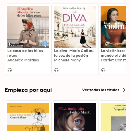
La casa de los hilos
La diva. María Callas,
La violinista: El
rotos
la voz de la pasión
mundo olvidó s
Angélica Morales
Michelle Marly
nombre. Es hora
Harriet Constab
conocer su histo
Empieza por aquí
Ver todos los títulos