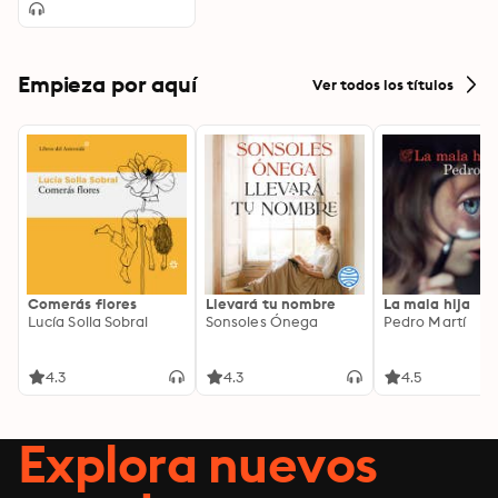
Empieza por aquí
Ver todos los títulos
Comerás flores
Llevará tu nombre
La mala hija
Lucía Solla Sobral
Sonsoles Ónega
Pedro Martí
4.3
4.3
4.5
Explora nuevos