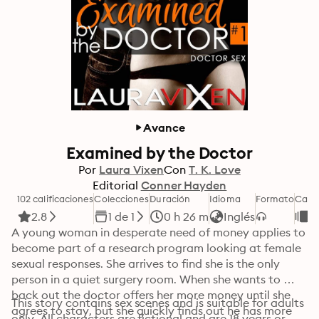
Avance
Examined by the Doctor
Por
Laura Vixen
Con
T. K. Love
Editorial
Conner Hayden
102 calificaciones
Colecciones
Duración
Idioma
Formato
Cate
2.8
1 de 1
0 h 26 m
Inglés
E
A young woman in desperate need of money applies to 
become part of a research program looking at female 
sexual responses. She arrives to find she is the only 
person in a quiet surgery room. When she wants to 
back out the doctor offers her more money until she 
This story contains sex scenes and is suitable for adults 
agrees to stay, but she quickly finds out he has more 
only. All characters are fictional and are 18 years or 