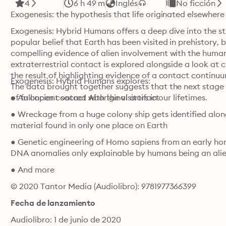
4
6 h 49 m
Inglés
No ficción
Exogenesis: the hypothesis that life originated elsewhere
Exogenesis: Hybrid Humans offers a deep dive into the str
popular belief that Earth has been visited in prehistory, b
compelling evidence of alien involvement with the human
extraterrestrial contact is explored alongside a look at cu
the result of highlighting evidence of a contact continu
Exogenesis: Hybrid Humans explores:
The data brought together suggests that the next stage 
of full open contact with the visitors in our lifetimes.
● An ancient sacred Aboriginal artifact
● Wreckage from a huge colony ship gets identified along
material found in only one place on Earth
● Genetic engineering of Homo sapiens from an early homin
DNA anomalies only explainable by humans being an alie
● And more
© 2020 Tantor Media (Audiolibro): 9781977366399
Fecha de lanzamiento
Audiolibro: 1 de junio de 2020