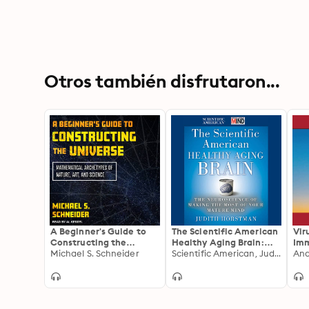
Otros también disfrutaron...
A Beginner's Guide to
The Scientific American
Vir
Constructing the
Healthy Aging Brain:
Im
Universe: Mathematical
Michael S. Schneider
The Neuroscience of
Scientific American, Judith Horstman
Archetypes of Nature,
Making the Most of Your
Art, and Science
Mature Mind