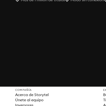
COMPAÑÍA
E
Acerca de Storytel
B
Únete al equipo
T
Inversores
A