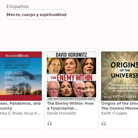
Etiquetas
Mente, cuerpo y espiritualidad
uses, Pandemics, and
The Enemy Within: How
Origins of the Uni
munity
a Totalitarian
The Cosmic Micro
Andrey S. Shaw, Arup K. Chakraborty
Movement is Destroying
David Horowitz
Background and t
Keith Cooper
America
Search for Quant
Gravity