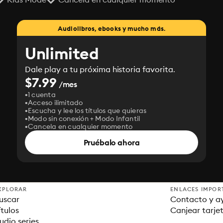
Audiolibros, ebooks y mucho más.
Unlimited
Dale play a tu próxima historia favorita.
$7.99
/mes
1 cuenta
Acceso ilimitado
Escucha y lee los títulos que quieras
Modo sin conexión + Modo Infantil
Cancela en cualquier momento
Pruébalo ahora
XPLORAR
ENLACES IMPOR
uscar
Contacto y a
ítulos
Canjear tarje
udio series