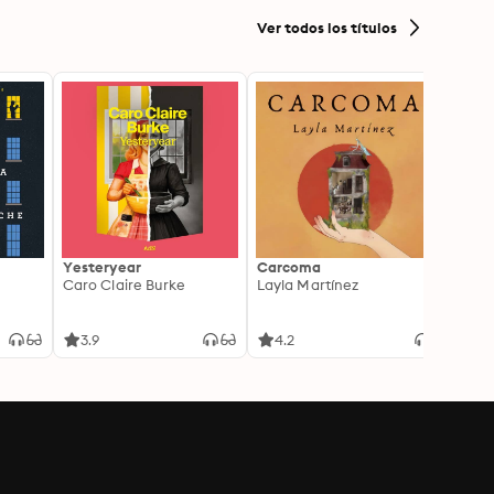
Ver todos los títulos
Yesteryear
Carcoma
La no
Caro Claire Burke
Layla Martínez
(Insp
1)
Carm
3.9
4.2
4.3