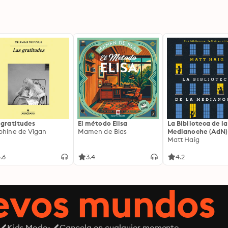
 gratitudes
El método Elisa
La Biblioteca de la
phine de Vigan
Mamen de Blas
Medianoche (AdN)
Matt Haig
.6
3.4
4.2
uevos mundos
Kids Mode
Cancela en cualquier momento