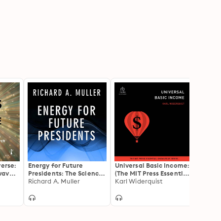
verse:
Energy for Future
Universal Basic Income:
Oxfor
wave
Presidents: The Science
(The MIT Press Essential
Infec
he
Behind the Headlines
Richard A. Muller
Knowledge series)
Karl Widerquist
Microb
um
Editi