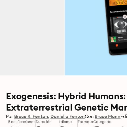
Exogenesis: Hybrid Humans: A
Extraterrestrial Genetic Ma
Por
Bruce R. Fenton
Daniella Fenton
Con
Bruce Mann
Edi
5 calificaciones
Duración
Idioma
Formato
Categoría