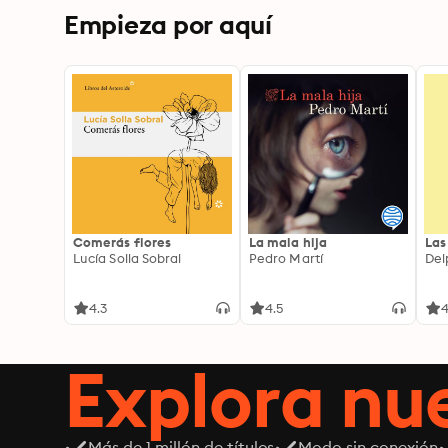
Empieza por aquí
Comerás flores
La mala hija
Las
Lucía Solla Sobral
Pedro Martí
Del
4.3
4.5
4
Explora n
Más de 1 millón de títulos
Modo sin conexión