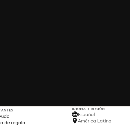
IDIOMA Y REGIÓN
TANTES
Español
yuda
América Latina
ta de regalo