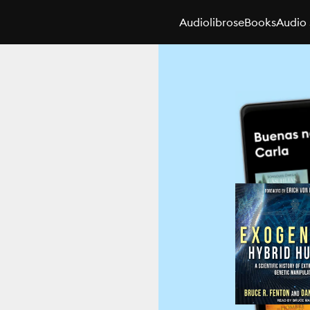
Audiolibros
eBooks
Audio 