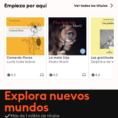
Empieza por aquí
Ver todos los títulos
Comerás flores
La mala hija
Las gratitudes
Lucía Solla Sobral
Pedro Martí
Delphine de Vig
4.3
4.5
4.6
Explora nuevos
mundos
Más de 1 millón de títulos