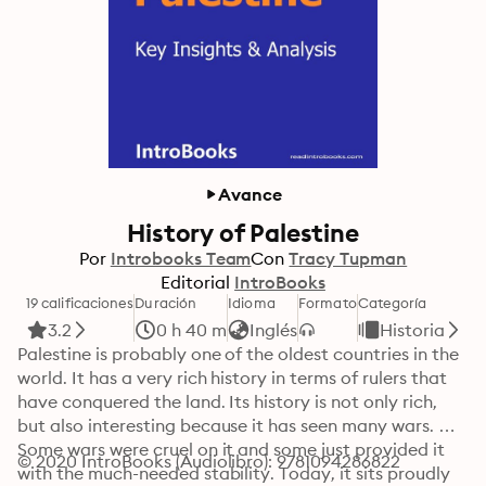
Avance
History of Palestine
Por
Introbooks Team
Con
Tracy Tupman
Editorial
IntroBooks
19 calificaciones
Duración
Idioma
Formato
Categoría
3.2
0 h 40 m
Inglés
Historia
Palestine is probably one of the oldest countries in the 
world. It has a very rich history in terms of rulers that 
have conquered the land. Its history is not only rich, 
but also interesting because it has seen many wars. 
Some wars were cruel on it and some just provided it 
© 2020 IntroBooks (Audiolibro): 9781094286822
with the much-needed stability. Today, it sits proudly 