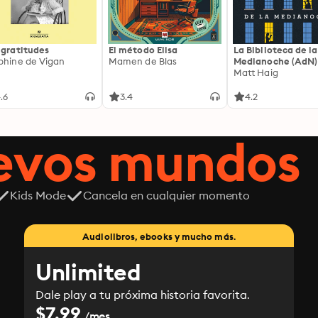
 gratitudes
El método Elisa
La Biblioteca de la
phine de Vigan
Mamen de Blas
Medianoche (AdN)
Matt Haig
.6
3.4
4.2
uevos mundos
Kids Mode
Cancela en cualquier momento
Audiolibros, ebooks y mucho más.
Unlimited
Dale play a tu próxima historia favorita.
$7.99
/mes