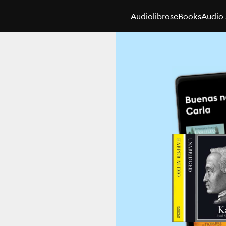
Audiolibros
eBooks
Audio 