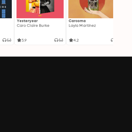
Yesteryear
Carcoma
La no
Caro Claire Burke
Layla Martínez
(Insp
1)
Carm
3.9
4.2
4.3