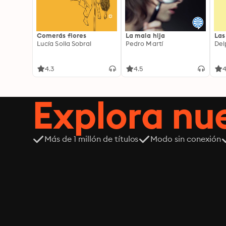
Comerás flores
La mala hija
Las
Lucía Solla Sobral
Pedro Martí
Del
4.3
4.5
4
Explora n
Más de 1 millón de títulos
Modo sin conexión