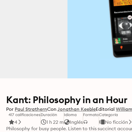
Kant: Philosophy in an Hour
Por
Paul Strathern
Con
Jonathan Keeble
Editorial
William
417 calificaciones
Duración
Idioma
Formato
Categoría
4
1 h 22 m
Inglés
No ficción
Philosophy for busy people. Listen to this succinct accoun