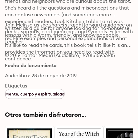
friends and neighbors who are curious about the tarot. 
She's heard all the questions and misconceptions that 
can confuse newcomers (and sometimes more 
experienced readers, too). Kitchen Table Tarot was 
Join Melissa as she shares straightforward guidance on 
written as a guide for anyone looking for no-nonsense 
decks, spreads, card meanings, and symbols. Filled with 
lessons with a warm, friendly, and knowledgeable 
real-life examples and personal explanations of what 
teacher.
it's like to read the cards, this book tells it like it is and 
provides the information you need to read with 
© 2019 Tantor Media (Audiolibro): 9781515933915
confidence.
Fecha de lanzamiento
Audiolibro: 28 de mayo de 2019
Etiquetas
Mente, cuerpo y espiritualidad
Otros también disfrutaron...