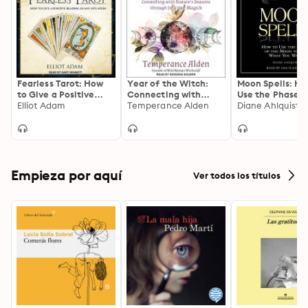
Fearless Tarot: How
Year of the Witch:
Moon Spells: Ho
to Give a Positive
Connecting with
Use the Phases 
Reading in Any
Elliot Adam
Nature's Seasons
Temperance Alden
Moon to Get W
Diane Ahlquist
Situation
through Intuitive
You Want
Magick: Connecting
with Nature's Seasons
through Intuitive
Magic
Empieza por aquí
Ver todos los títulos