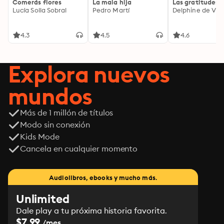
Comerás flores
La mala hija
Las gratitudes
Lucía Solla Sobral
Pedro Martí
Delphine de Vig
4.3
4.5
4.6
Explora nuevos
mundos
Más de 1 millón de títulos
Modo sin conexión
Kids Mode
Cancela en cualquier momento
Audiolibros, ebooks y mucho más.
Unlimited
Dale play a tu próxima historia favorita.
$7.99
/mes