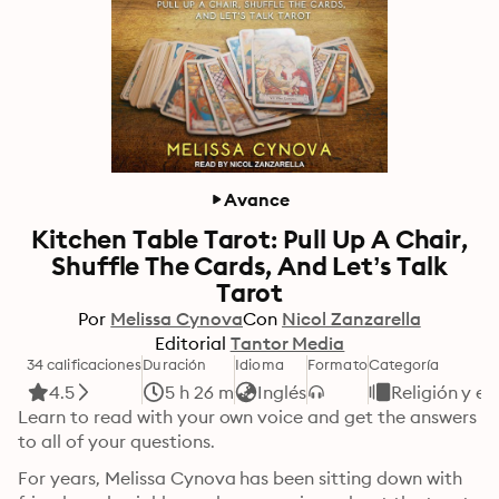
Avance
Kitchen Table Tarot: Pull Up A Chair,
Shuffle The Cards, And Let’s Talk
Tarot
Por
Melissa Cynova
Con
Nicol Zanzarella
Editorial
Tantor Media
34 calificaciones
Duración
Idioma
Formato
Categoría
4.5
5 h 26 m
Inglés
Religión y es
Learn to read with your own voice and get the answers 
to all of your questions.
For years, Melissa Cynova has been sitting down with 