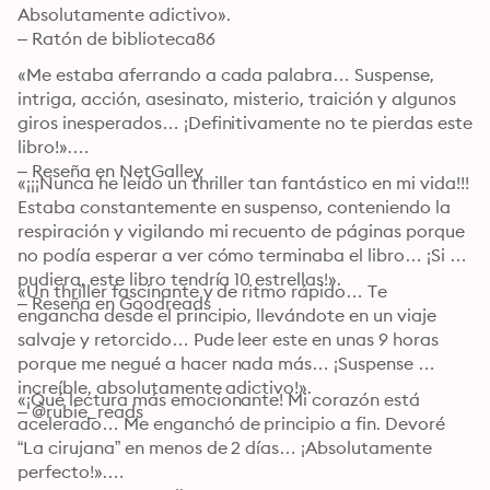
Absolutamente adictivo».

– Ratón de biblioteca86
«Me estaba aferrando a cada palabra… Suspense, 
intriga, acción, asesinato, misterio, traición y algunos 
giros inesperados… ¡Definitivamente no te pierdas este 
libro!».

– Reseña en NetGalley 
«¡¡¡Nunca he leído un thriller tan fantástico en mi vida!!! 
Estaba constantemente en suspenso, conteniendo la 
respiración y vigilando mi recuento de páginas porque 
no podía esperar a ver cómo terminaba el libro… ¡Si 
pudiera, este libro tendría 10 estrellas!».

«Un thriller fascinante y de ritmo rápido… Te 
– Reseña en Goodreads
engancha desde el principio, llevándote en un viaje 
salvaje y retorcido… Pude leer este en unas 9 horas 
porque me negué a hacer nada más… ¡Suspense 
increíble, absolutamente adictivo!».

«¡Qué lectura más emocionante! Mi corazón está 
– @rubie_reads
acelerado… Me enganchó de principio a fin. Devoré 
“La cirujana” en menos de 2 días… ¡Absolutamente 
perfecto!».
