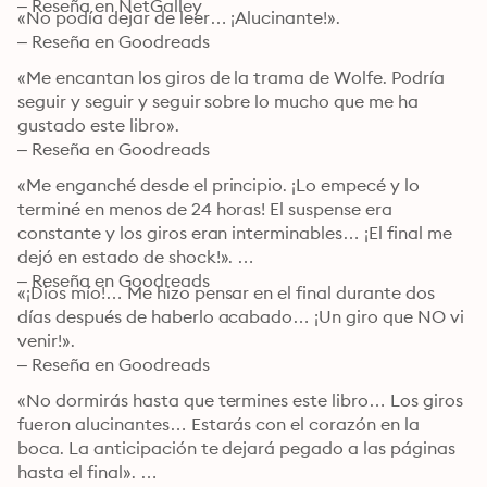
– Reseña en NetGalley
«No podía dejar de leer… ¡Alucinante!». 

– Reseña en Goodreads
«Me encantan los giros de la trama de Wolfe. Podría 
seguir y seguir y seguir sobre lo mucho que me ha 
gustado este libro». 

– Reseña en Goodreads
«Me enganché desde el principio. ¡Lo empecé y lo 
terminé en menos de 24 horas! El suspense era 
constante y los giros eran interminables… ¡El final me 
dejó en estado de shock!». 

– Reseña en Goodreads
«¡Dios mío!… Me hizo pensar en el final durante dos 
días después de haberlo acabado… ¡Un giro que NO vi 
venir!». 

– Reseña en Goodreads
«No dormirás hasta que termines este libro… Los giros 
fueron alucinantes… Estarás con el corazón en la 
boca. La anticipación te dejará pegado a las páginas 
hasta el final». 
