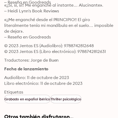
– Reseña en Goodreads
«¡¡Sí, sí, sí!! Me enganché al instante… Alucinante». 

– Heidi Lynn's Book Reviews
«¡¡Me enganché desde el PRINCIPIO!! El giro 
literalmente tenía mi mandíbula en el suelo… imposible 
de dejar». 

– Reseña en Goodreads
© 2023 Jentas ES (Audiolibro): 9788742812648
© 2023 Jentas ES (Libro electrónico): 9788742812631
Traductores: Jorge de Buen
Fecha de lanzamiento
Audiolibro: 11 de octubre de 2023
Libro electrónico: 11 de octubre de 2023
Etiquetas
Grabado en español ibérico
Thriller psicológico
Otros también disfrutaron...