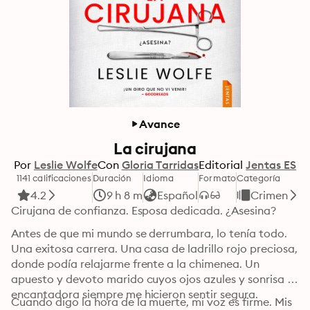
Avance
La cirujana
Por
Leslie Wolfe
Con
Gloria Tarridas
Editorial
Jentas ES
1141 calificaciones
Duración
Idioma
Formato
Categoría
4.2
9 h 8 m
Español
Crimen
Cirujana de confianza. Esposa dedicada. ¿Asesina? 
Antes de que mi mundo se derrumbara, lo tenía todo. 
Una exitosa carrera. Una casa de ladrillo rojo preciosa, 
donde podía relajarme frente a la chimenea. Un 
apuesto y devoto marido cuyos ojos azules y sonrisa 
encantadora siempre me hicieron sentir segura. 
Cuando digo la hora de la muerte, mi voz es firme. Mis 