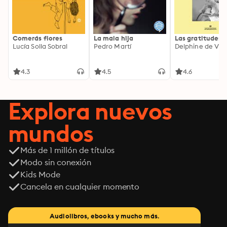
Comerás flores
La mala hija
Las gratitudes
Lucía Solla Sobral
Pedro Martí
Delphine de Vig
4.3
4.5
4.6
Explora nuevos
mundos
Más de 1 millón de títulos
Modo sin conexión
Kids Mode
Cancela en cualquier momento
Audiolibros, ebooks y mucho más.