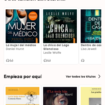
La mujer del médico
La chica del Lago
Dentro de casa
Daniel Hurst
Silencioso
Lisa Jewell
Leslie Wolfe
Empieza por aquí
Ver todos los títulos