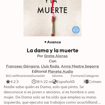
Avance
La dama y la muerte
Por
Greta Alonso
Con
Francesc Góngora
Lluís Roda
Anna Mestre Segarra
Editorial
Planeta Audio
302 calificaciones
Duración
Idioma
Formato
Categoría
4.2
18 h 22 m
Español
Crimen
Nadie sabe quién es Dama, solo que pinta. Se 
desconoce si es joven o anciano, si es hombre o una 
mujer. De Dama solo se ha oído que emplea su mano 
izquierda, que ejecuta sus trabajos como acuchillando 