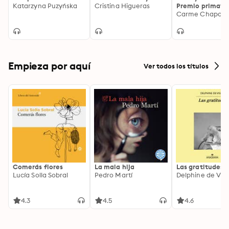
Katarzyna Puzyńska
Cristina Higueras
Premio primave
novela 2017
Carme Chaparr
Empieza por aquí
Ver todos los títulos
Comerás flores
La mala hija
Las gratitudes
Lucía Solla Sobral
Pedro Martí
Delphine de Vig
4.3
4.5
4.6