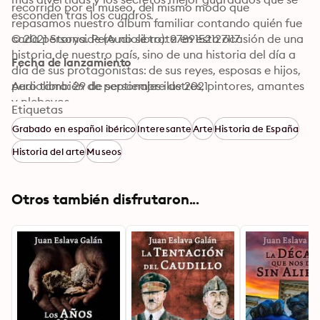
recorrido por el museo, del mismo modo que 
esconden tras los cuadros.
repasamos nuestro álbum familiar contando quién fue 
cada persona. Pero no se trata en esta ocasión de una 
© 2021 Storyside (Audiolibro): 9789152127117
historia de nuestro país, sino de una historia del día a 
Fecha de lanzamiento
día de sus protagonistas: de sus reyes, esposas e hijos, 
pero también de personajes ilustres, pintores, amantes 
Audiolibro: 29 de septiembre de 2021
y plebeyos.
Etiquetas
Grabado en español ibérico
Interesante
Arte
Historia de España
Historia del arte
Museos
Otros también disfrutaron...