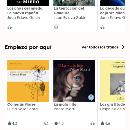
Los años del miedo.
La tentación del
La década que 
La nueva España
Caudillo
dejó sin aliento
(1939-1952)
Juan Eslava Galán
Juan Eslava Galán
Juan Eslava Gal
Empieza por aquí
Ver todos los títulos
Comerás flores
La mala hija
Las gratitudes
Lucía Solla Sobral
Pedro Martí
Delphine de Vig
4.3
4.5
4.6