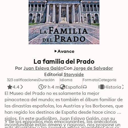
Avance
La familia del Prado
Por
Juan Eslava Galán
Con
Jorge de Salvador
Editorial
Storyside
323 calificaciones
Duración
Idioma
Formato
Categoría
4.4
9 h 4 m
Español
Historia
El Museo del Prado no es solamente la mejor 
pinacoteca del mundo; es también el álbum familiar de 
las dinastías españolas, los Austrias y los Borbones, que 
han regido los destinos de España desde hace cinco 
siglos. En este audiolibro, Juan Eslava Galán, con su 
Y de los episodios más emocionantes, las anécdotas 
inconfundible estilo ameno y riguroso, nos propone un 
más divertidas y los secretos mejor guardados que se 