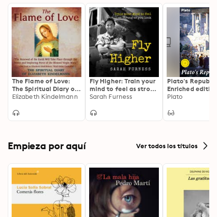
The Flame of Love:
Fly Higher: Train your
Plato's Republic
The Spiritual Diary of
mind to feel as strong
Enriched edition
Elizabeth Kindelmann
Elizabeth Kindelmann
as you look
Sarah Furness
Exploring Justic
Plato
Morality, and t
Ideal State: A
Philosophical J
Empieza por aquí
Ver todos los títulos