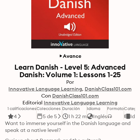
Avance
Learn Danish - Level 5: Advanced
Danish: Volume 1: Lessons 1-25
Por
Innovative Language Learning
DanishClass101.com
Con
DanishClass101.com
Editorial
Innovative Language Learning
1 calificaciones
Colecciones
Duración
Idioma
Formato
Categor
4
5 de 5
1 h 22 m
Inglés
Idi
Want to immerse yourself in the Danish language and 
speak at a native level?