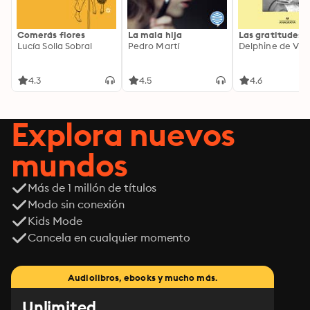
Comerás flores
La mala hija
Las gratitudes
Lucía Solla Sobral
Pedro Martí
Delphine de Vig
4.3
4.5
4.6
Explora nuevos
mundos
Más de 1 millón de títulos
Modo sin conexión
Kids Mode
Cancela en cualquier momento
Audiolibros, ebooks y mucho más.
Unlimited