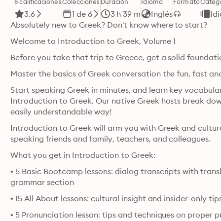
8 calificaciones
Colecciones
Duración
Idioma
Formato
Categ
3.6
1 de 6
3 h 39 m
Inglés
Id
Absolutely new to Greek? Don't know where to start?
Welcome to Introduction to Greek, Volume 1
Before you take that trip to Greece, get a solid foundatio
Master the basics of Greek conversation the fun, fast an
Start speaking Greek in minutes, and learn key vocabular
Introduction to Greek. Our native Greek hosts break dow
easily understandable way! 
Introduction to Greek will arm you with Greek and cultur
speaking friends and family, teachers, and colleagues.
What you get in Introduction to Greek:
• 5 Basic Bootcamp lessons: dialog transcripts with tran
grammar section
• 15 All About lessons: cultural insight and insider-only t
• 5 Pronunciation lesson: tips and techniques on proper 