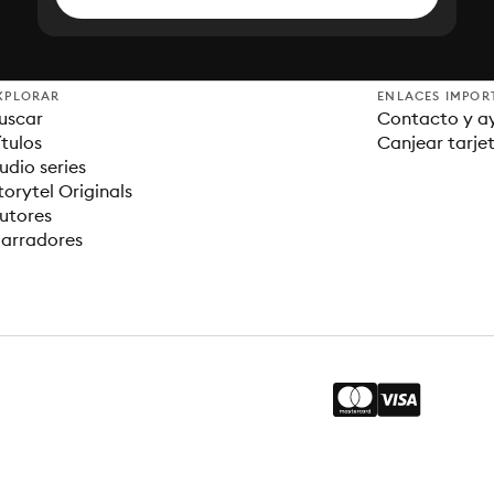
XPLORAR
ENLACES IMPOR
uscar
Contacto y a
ítulos
Canjear tarje
udio series
torytel Originals
utores
arradores