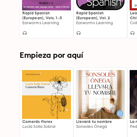
Rapid Spanish
Rapid Spanish
Lea
(European), Vols. 1–3
(European), Vol. 2
Chi
Earworms Learning
Earworms Learning
wor
Col
Empieza por aquí
Comerás flores
Llevará tu nombre
La 
Lucía Solla Sobral
Sonsoles Ónega
Ped