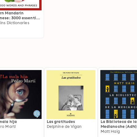
rn Mandarin
nese: 3000 essential
ds and phrases
lins Dictionaries
mala hija
Las gratitudes
La Biblioteca de la
ro Martí
Delphine de Vigan
Medianoche (AdN)
Matt Haig