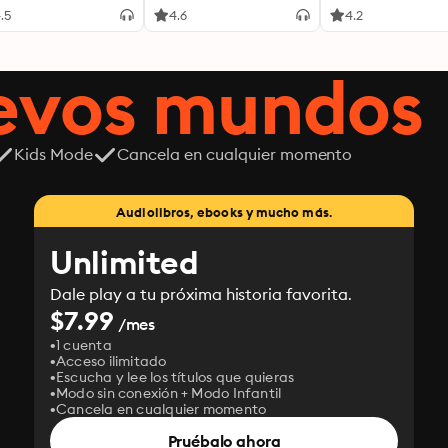
.5
4.6
4.2
uevos mundos
Kids Mode
Cancela en cualquier momento
Audiolibros, ebooks y mucho más.
Unlimited
Dale play a tu próxima historia favorita.
$7.99
/mes
1 cuenta
Acceso ilimitado
Escucha y lee los títulos que quieras
Modo sin conexión + Modo Infantil
Cancela en cualquier momento
Pruébalo ahora