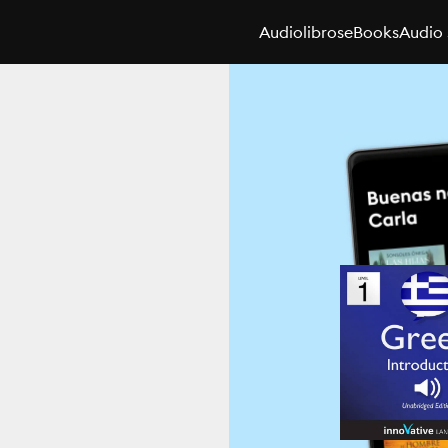
Audiolibros
eBooks
Audio 