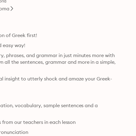
oría
ioma
n of Greek first!
d easy way!
y, phrases, and grammar in just minutes more with 
n all the sentences, grammar and more in a simple, 
al insight to utterly shock and amaze your Greek-
slation, vocabulary, sample sentences and a 
ips from our teachers in each lesson
pronunciation