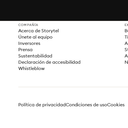
COMPAÑÍA
E
Acerca de Storytel
B
Únete al equipo
T
Inversores
A
Prensa
S
Sustentabilidad
A
Declaración de accesibilidad
N
Whistleblow
Política de privacidad
Condiciones de uso
Cookies