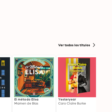
Ver todos los títulos
El método Elisa
Yesteryear
Carc
Mamen de Blas
Caro Claire Burke
Layla