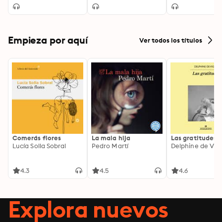
Empieza por aquí
Ver todos los títulos
Comerás flores
La mala hija
Las gratitudes
Lucía Solla Sobral
Pedro Martí
Delphine de Vig
4.3
4.5
4.6
Explora nuevos