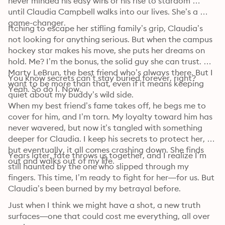
never minded his easy wins or his rise to stardom … 
until Claudia Campbell walks into our lives. She’s a 
game-changer.
Itching to escape her stifling family’s grip, Claudia’s 
not looking for anything serious. But when the campus 
hockey star makes his move, she puts her dreams on 
hold. Me? I’m the bonus, the solid guy she can trust. 
Marty LeBrun, the best friend who’s always there. But I 
You know secrets can’t stay buried forever, right? 
want to be more than that, even if it means keeping 
Yeah. So do I. Now.
quiet about my buddy’s wild side.
When my best friend’s fame takes off, he begs me to 
cover for him, and I’m torn. My loyalty toward him has 
never wavered, but now it’s tangled with something 
deeper for Claudia. I keep his secrets to protect her, 
but eventually, it all comes crashing down. She finds 
Years later, fate throws us together, and I realize I’m 
out and walks out of my life.
still haunted by the one who slipped through my 
fingers. This time, I’m ready to fight for her—for us. But 
Claudia’s been burned by my betrayal before.
Just when I think we might have a shot, a new truth 
surfaces—one that could cost me everything, all over 