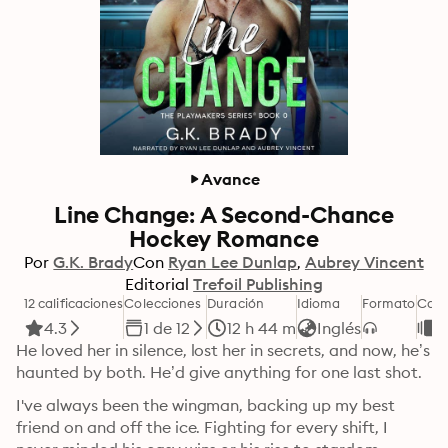
Avance
Line Change: A Second-Chance
Hockey Romance
Por
G.K. Brady
Con
Ryan Lee Dunlap
Aubrey Vincent
Editorial
Trefoil Publishing
12 calificaciones
Colecciones
Duración
Idioma
Formato
Cate
4.3
1 de 12
12 h 44 m
Inglés
R
He loved her in silence, lost her in secrets, and now, he’s 
haunted by both. He’d give anything for one last shot.
I've always been the wingman, backing up my best 
friend on and off the ice. Fighting for every shift, I 