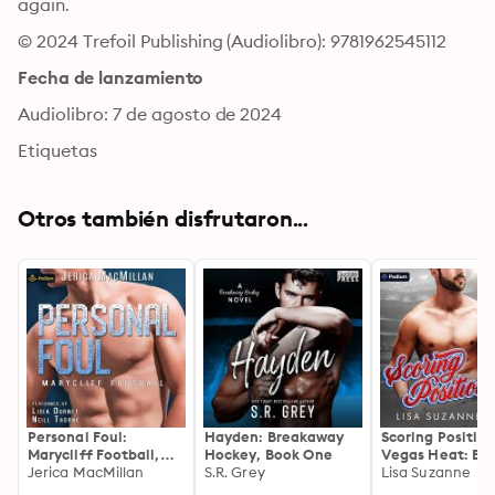
again.
© 2024 Trefoil Publishing (Audiolibro): 9781962545112
Fecha de lanzamiento
Audiolibro: 7 de agosto de 2024
Etiquetas
Otros también disfrutaron...
Personal Foul:
Hayden: Breakaway
Scoring Position
Marycliff Football,
Hockey, Book One
Vegas Heat: Ba
standalone
Jerica MacMillan
S.R. Grey
Loaded, Book 1
Lisa Suzanne