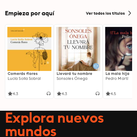
Empieza por aquí
Ver todos los títulos
Comerás flores
Llevará tu nombre
La mala hija
Lucía Solla Sobral
Sonsoles Ónega
Pedro Martí
4.3
4.3
4.5
Explora nuevos
mundos