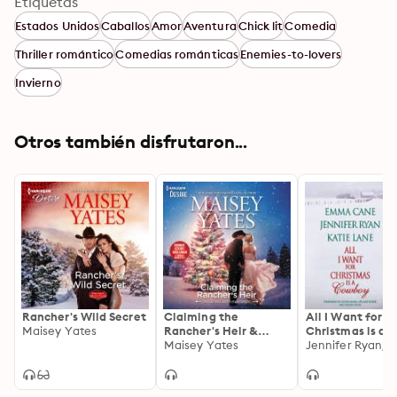
Etiquetas
Estados Unidos
Caballos
Amor
Aventura
Chick lit
Comedia
Thriller romántico
Comedias románticas
Enemies-to-lovers
Invierno
Otros también disfrutaron...
Rancher's Wild Secret
Claiming the
All I Want for
Maisey Yates
Rancher's Heir &
Christmas is a
Rancher's Wild Secret
Maisey Yates
Cowboy