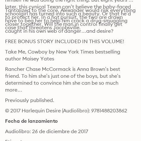
later, this cynical Texan can’t believe the baby-faced 
Tantalized to the core, Alexander would risk everything 
schoolgirl has turned into such a beauty. Or that he’d 
to protect her. In a hot pursuit, the two are drawn 
have to beg her to help him crack a drug-smuggling 
closer together. Will the man in control finally get 
case that threatens Jacobsville.
caught in his own web of danger…and desire?
FREE BONUS STORY INCLUDED IN THIS VOLUME!
Take Me, Cowboy by New York Times bestselling 
author Maisey Yates
Rancher Chase McCormack is Anna Brown’s best 
friend. To him she’s just one of the boys, but she’s 
determined to convince him she can be so much 
more…
Previously published.
© 2017 Harlequin Desire (Audiolibro): 9781488203862
Fecha de lanzamiento
Audiolibro: 26 de diciembre de 2017