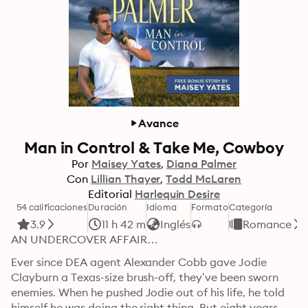
Avance
Man in Control & Take Me, Cowboy
Por
Maisey Yates
Diana Palmer
Con
Lillian Thayer
Todd McLaren
Editorial
Harlequin Desire
54 calificaciones
Duración
Idioma
Formato
Categoría
3.9
11 h 42 m
Inglés
Romance
AN UNDERCOVER AFFAIR…
Ever since DEA agent Alexander Cobb gave Jodie 
Clayburn a Texas-size brush-off, they’ve been sworn 
enemies. When he pushed Jodie out of his life, he told 
himself he was doing the right thing. But eight years 