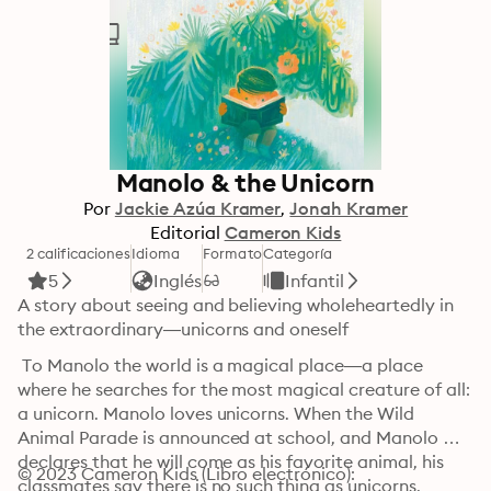
Manolo & the Unicorn
Por
Jackie Azúa Kramer
Jonah Kramer
Editorial
Cameron Kids
2 calificaciones
Idioma
Formato
Categoría
5
Inglés
Infantil
A story about seeing and believing wholeheartedly in 
the extraordinary—unicorns and oneself
 To Manolo the world is a magical place—a place 
where he searches for the most magical creature of all: 
a unicorn. Manolo loves unicorns. When the Wild 
Animal Parade is announced at school, and Manolo 
declares that he will come as his favorite animal, his 
© 2023 Cameron Kids (Libro electrónico): 
classmates say there is no such thing as unicorns, 