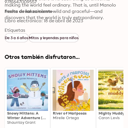
9781647009557
making the world feel ordinary. That is, until Manolo 
meets a real unicorn—wild and graceful—and 
Fecha de lanzamiento
discovers that the world is truly extraordinary.
Libro electrónico: 18 de abril de 2023
Etiquetas
De 3 a 6 años
Mitos y leyendas para niños
Otros también disfrutaron...
Snowy Mittens: A
River of Mariposas
Mighty Muddy U
Winter Adventure (A
Mirelle Ortega
Caron Levis
Let's Play Outside!
Shauntay Grant
Book)