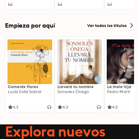
Empieza por aquí
Ver todos los títulos
Comerás flores
Llevará tu nombre
La mala hija
Lucía Solla Sobral
Sonsoles Ónega
Pedro Martí
4.3
4.3
4.5
Explora nuevos