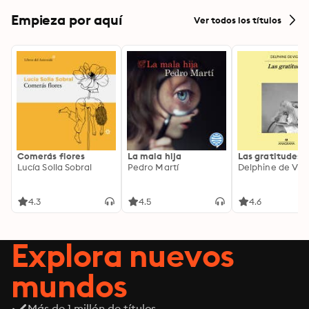
Empieza por aquí
Ver todos los títulos
Comerás flores
La mala hija
Las gratitudes
Lucía Solla Sobral
Pedro Martí
Delphine de Vig
4.3
4.5
4.6
Explora nuevos
mundos
Más de 1 millón de títulos