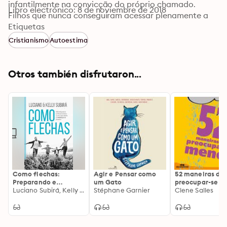
infantilmente na convicção do próprio chamado. 
Libro electrónico: 8 de noviembre de 2018
Filhos que nunca conseguiram acessar plenamente a 
herança prometida no testamento e disponibilizada 
Etiquetas
com a morte do testador, Cristo.

Cristianismo
Autoestima
Acredito que uma das razões de não se investir 
devidamente no crescimento é porque também não 
existe uma compreensão adequada de sua 
Otros también disfrutaron...
importância. O propósito desta mensagem é levar ao 
entendimento de maturidade como uma "chave 
espiritual". Consequentemente, despertar a 
valorização de um processo simplesmente 
fundamental para quem quer viver tudo o que o Pai 
Celeste tem reservado. Sem maturidade, você e eu só 
conseguimos experimentar uma pequena parte. Se 
você deseja tudo Dele, terá que crescer.
Como flechas:
Agir e Pensar como
52 maneiras de
Preparando e
um Gato
preocupar-se m
projetando os filhos
Luciano Subirá, Kelly Subirá
Stéphane Garnier
Clene Salles
para o propósito
divino