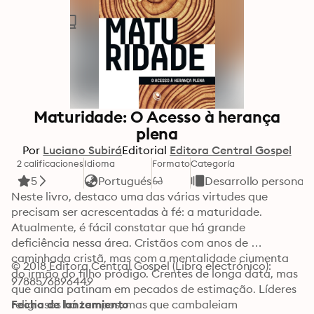
Maturidade: O Acesso à herança
plena
Por
Luciano Subirá
Editorial
Editora Central Gospel
2 calificaciones
Idioma
Formato
Categoría
5
Portugués
Desarrollo personal
Neste livro, destaco uma das várias virtudes que 
precisam ser acrescentadas à fé: a maturidade. 
Atualmente, é fácil constatar que há grande 
deficiência nessa área. Cristãos com anos de 
caminhada cristã, mas com a mentalidade ciumenta 
© 2018 Editora Central Gospel (Libro electrónico): 
do irmão do filho pródigo. Crentes de longa data, mas 
9788576896449
que ainda patinam em pecados de estimação. Líderes 
religiosos há tempos, mas que cambaleiam 
Fecha de lanzamiento