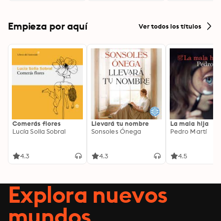
Empieza por aquí
Ver todos los títulos
Comerás flores
Llevará tu nombre
La mala hija
Lucía Solla Sobral
Sonsoles Ónega
Pedro Martí
4.3
4.3
4.5
Explora nuevos
mundos