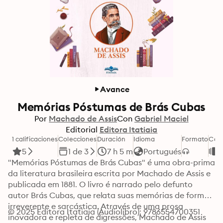
Avance
Memórias Póstumas de Brás Cubas
Por
Machado de Assis
Con
Gabriel Maciel
Editorial
Editora Itatiaia
1 calificaciones
Colecciones
Duración
Idioma
Formato
Cate
5
1 de 3
7 h 5 m
Portugués
A
"Memórias Póstumas de Brás Cubas" é uma obra-prima 
da literatura brasileira escrita por Machado de Assis e 
publicada em 1881. O livro é narrado pelo defunto 
autor Brás Cubas, que relata suas memórias de forma 
irreverente e sarcástica. Através de uma prosa 
© 2025 Editora Itatiaia (Audiolibro): 9786554700351
inovadora e repleta de digressões, Machado de Assis 