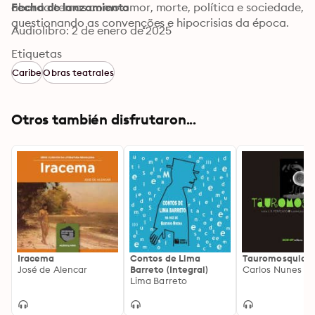
aborda temas como amor, morte, política e sociedade, 
Fecha de lanzamiento
questionando as convenções e hipocrisias da época.
Audiolibro: 2 de enero de 2025
Etiquetas
Caribe
Obras teatrales
Otros también disfrutaron...
Iracema
Contos de Lima
Tauromosquia
José de Alencar
Barreto (Integral)
Carlos Nunes
Lima Barreto