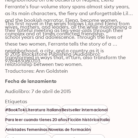
Ferrante’s four-volume story spans almost sixty years, 
as its main characters, the fiery and unforgettable Lila 
and the bookish narrator, Elena, become women, 
This first novel in the series follows Lila and Elena from 
wives, mothers, and leaders, all the while maintaining a 
their fateful meeting as ten-year-olds through their 
complex and at times conflicted friendship.
school years and adolescence. Through the lives of 
these two women, Ferrante tells the story of a 
neighborhood, a city, and a country as it is 
© 2015 Blackstone Publishing (Audiolibro): 
transformed in ways that, in turn, also transform the 
9781483080703
relationship between two women.
Traductores: Ann Goldstein
Fecha de lanzamiento
Audiolibro: 7 de abril de 2015
Etiquetas
#BookTok
Literatura italiana
Bestseller internacional
Para leer cuando tienes 20 años
Ficción histórica
Italia
Amistades femeninas
Novelas de formación