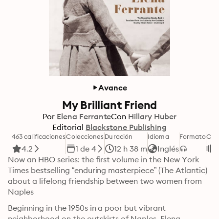
Avance
My Brilliant Friend
Por
Elena Ferrante
Con
Hillary Huber
Editorial
Blackstone Publishing
463 calificaciones
Colecciones
Duración
Idioma
Formato
Cat
4.2
1 de 4
12 h 38 m
Inglés
Now an HBO series: the first volume in the New York 
Times bestselling “enduring masterpiece” (The Atlantic) 
about a lifelong friendship between two women from 
Naples
Beginning in the 1950s in a poor but vibrant 
neighborhood on the outskirts of Naples, Elena 