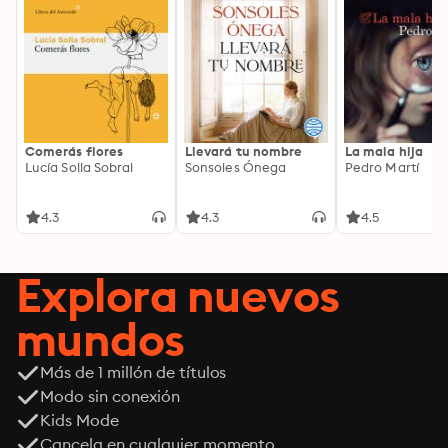
Comerás flores
Llevará tu nombre
La mala hija
Lucía Solla Sobral
Sonsoles Ónega
Pedro Martí
4.3
4.3
4.5
Explora nuevos
mundos
Más de 1 millón de títulos
Modo sin conexión
Kids Mode
Cancela en cualquier momento