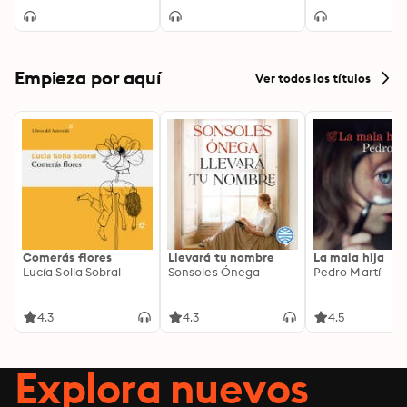
Empieza por aquí
Ver todos los títulos
Comerás flores
Llevará tu nombre
La mala hija
Lucía Solla Sobral
Sonsoles Ónega
Pedro Martí
4.3
4.3
4.5
Explora nuevos