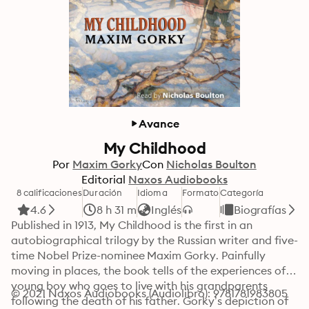
Avance
My Childhood
Por
Maxim Gorky
Con
Nicholas Boulton
Editorial
Naxos Audiobooks
8 calificaciones
Duración
Idioma
Formato
Categoría
4.6
8 h 31 m
Inglés
Biografías
Published in 1913, My Childhood is the first in an 
autobiographical trilogy by the Russian writer and five-
time Nobel Prize-nominee Maxim Gorky. Painfully 
moving in places, the book tells of the experiences of a 
young boy who goes to live with his grandparents 
© 2021 Naxos Audiobooks (Audiolibro): 9781781983805
following the death of his father. Gorky’s depiction of 