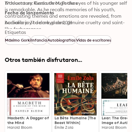
19th-century Russia through the eyes of his younger self 
Traductores: Gertrude M. Foakes
is remarkable. As he recalls memories of his youth, 
Fecha de lanzamiento
contrasting themes and emotions are revealed, from 
barbaric joy to dark gloom, genuine cruelty and saint-
Audiolibro: 31 de mayo de 2021
like forbearance.
Etiquetas
Máximo Gorki
Infancia
Autobiografías
Vidas de escritores
Otros también disfrutaron...
Macbeth: A Dagger of
La Bête Humaine [The
Lear: The Great
the Mind
Beast Within]
Image of Author
Harold Bloom
Émile Zola
Harold Bloom