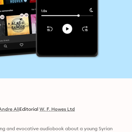
 Andre Ali
Editorial
W. F. Howes Ltd
ing and evocative audiobook about a young Syrian 