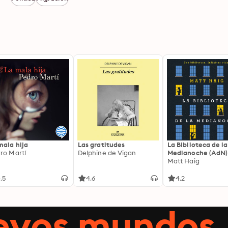
mala hija
Las gratitudes
La Biblioteca de la
ro Martí
Delphine de Vigan
Medianoche (AdN)
Matt Haig
.5
4.6
4.2
uevos mundos