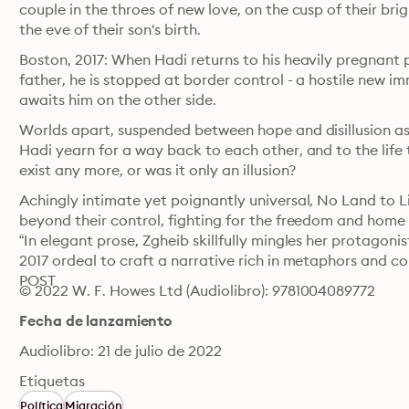
couple in the throes of new love, on the cusp of their bri
the eve of their son's birth.
Boston, 2017: When Hadi returns to his heavily pregnant p
father, he is stopped at border control - a hostile new im
awaits him on the other side.
Worlds apart, suspended between hope and disillusion 
Hadi yearn for a way back to each other, and to the life 
exist any more, or was it only an illusion?
Achingly intimate yet poignantly universal, No Land to Lig
beyond their control, fighting for the freedom and home 
“In elegant prose, Zgheib skillfully mingles her protagonis
2017 ordeal to craft a narrative rich in metaphors and
POST
© 2022 W. F. Howes Ltd (Audiolibro): 9781004089772
Fecha de lanzamiento
Audiolibro: 21 de julio de 2022
Etiquetas
Política
Migración