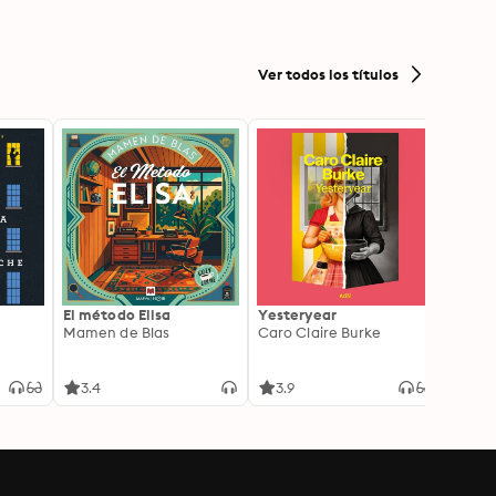
Ver todos los títulos
El método Elisa
Yesteryear
Carc
Mamen de Blas
Caro Claire Burke
Layla
3.4
3.9
4.2