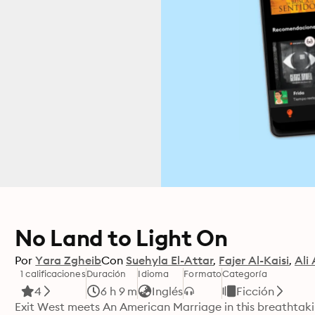
No Land to Light On
Por
Yara Zgheib
Con
Suehyla El-Attar
Fajer Al-Kaisi
Ali
1 calificaciones
Duración
Idioma
Formato
Categoría
4
6 h 9 m
Inglés
Ficción
Exit West meets An American Marriage in this breathtak