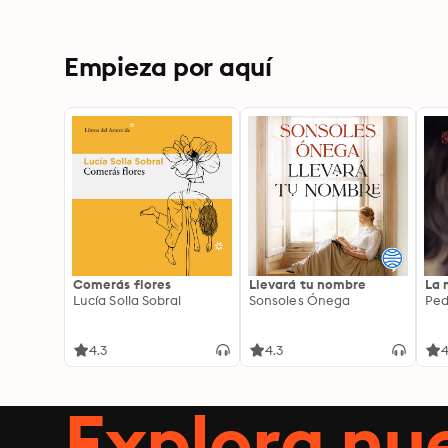
Empieza por aquí
Comerás flores
Llevará tu nombre
La 
Lucía Solla Sobral
Sonsoles Ónega
Ped
4.3
4.3
4
Explora n