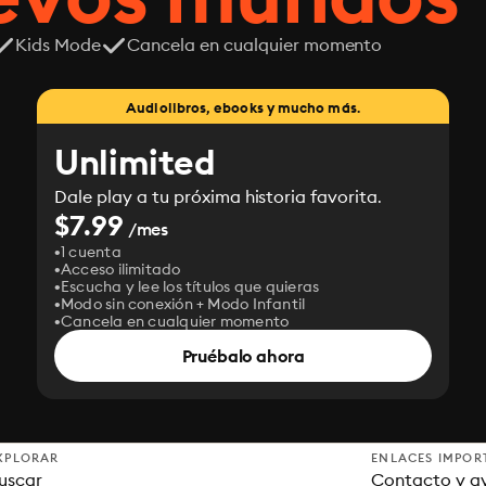
Kids Mode
Cancela en cualquier momento
Audiolibros, ebooks y mucho más.
Unlimited
Dale play a tu próxima historia favorita.
$7.99
/mes
1 cuenta
Acceso ilimitado
Escucha y lee los títulos que quieras
Modo sin conexión + Modo Infantil
Cancela en cualquier momento
Pruébalo ahora
XPLORAR
ENLACES IMPOR
uscar
Contacto y a