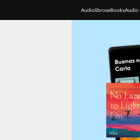
Audiolibros
eBooks
Audio 