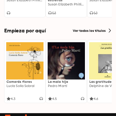
Susan Elizabeth Phillips
estrellas
Susan Elizabeth Phillips
Empieza por aquí
Ver todos los títulos
Comerás flores
La mala hija
Las gratitudes
Lucía Solla Sobral
Pedro Martí
Delphine de Vig
4.3
4.5
4.6