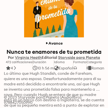
Avance
Nunca te enamores de tu prometida
Por
Virginia Heath
Editorial
Storyside para Planeta
472 calificaciones
Duración
Idioma
Formato
Categoría
4
10 h 56 m
Español
Romanc
Lo último que Hugh Standish, conde de Fareham, 
quiere es una esposa. Desafortunadamente para él su 
madre está decidida a encontrarle una, así que Hugh 
se inventa una prometida falsa para mantenerla a 
raya. Pero cuando Hugh se entera de que su madre 
© 2023 Storyside para Planeta (Audiolibro): 
está en un barco con destino a Inglaterra, se da cuenta 
9788427050990
de que su pequeña mentira está a punto de explotar en 