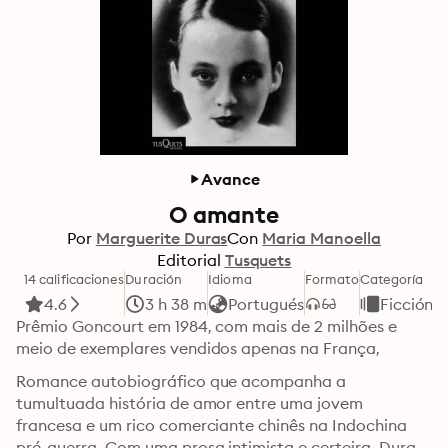
Avance
O amante
Por
Marguerite Duras
Con
Maria Manoella
Editorial
Tusquets
14 calificaciones
Duración
Idioma
Formato
Categoría
4.6
3 h 38 m
Portugués
Ficción
Prêmio Goncourt em 1984, com mais de 2 milhões e 
meio de exemplares vendidos apenas na França,
Romance autobiográfico que acompanha a 
tumultuada história de amor entre uma jovem 
francesa e um rico comerciante chinês na Indochina 
pré-guerra. Com uma prosa intimista e certeira, Duras 