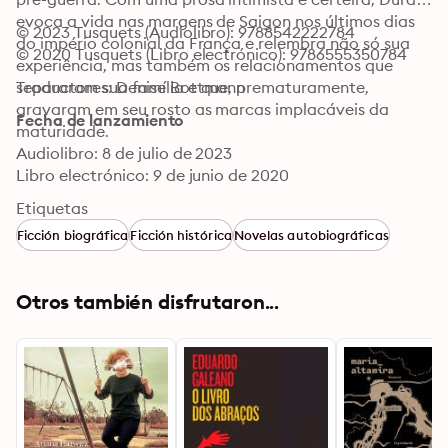
evoca a vida nas margens de Saigon nos últimos dias 
© 2023 Tusquets (Audiolibro): 9788542222784
do império colonial da França e relembra não só sua 
© 2020 Tusquets (Libro electrónico): 9786555350784
experiência, mas também os relacionamentos que 
separaram sua família e que, prematuramente, 
Traductores: Denise Bottmann
gravaram em seu rosto as marcas implacáveis da 
Fecha de lanzamiento
maturidade.
Audiolibro: 8 de julio de 2023
Libro electrónico: 9 de junio de 2020
Etiquetas
Ficción biográfica
Ficción histórica
Novelas autobiográficas
Otros también disfrutaron...