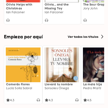
Olivia Helps with
Olivia... and the
The Sour Grape
Christmas
Missing Toy
Jory John
Ian Falconer
Ian Falconer
Empieza por aquí
Ver todos los títulos
Comerás flores
Llevará tu nombre
La mala hija
Lucía Solla Sobral
Sonsoles Ónega
Pedro Martí
4.3
4.3
4.5