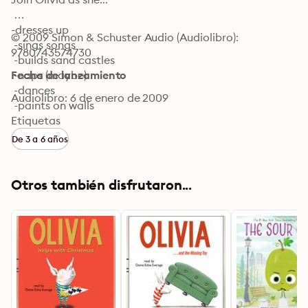
-dresses up

© 2009 Simon & Schuster Audio (Audiolibro): 
 -sings songs

9780743574730
 -builds sand castles

 -naps (maybe)

Fecha de lanzamiento
 -dances

Audiolibro: 6 de enero de 2009
 -paints on walls

 -and—whew!—

Etiquetas
De 3 a 6 años
...finally goes to sleep at last.
Otros también disfrutaron...