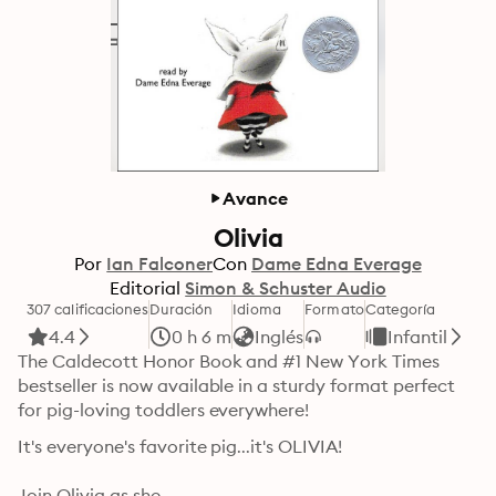
Avance
Olivia
Por
Ian Falconer
Con
Dame Edna Everage
Editorial
Simon & Schuster Audio
307 calificaciones
Duración
Idioma
Formato
Categoría
4.4
0 h 6 m
Inglés
Infantil
The Caldecott Honor Book and #1 New York Times 
bestseller is now available in a sturdy format perfect 
for pig-loving toddlers everywhere!
It's everyone's favorite pig...it's OLIVIA!

Join Olivia as she...
